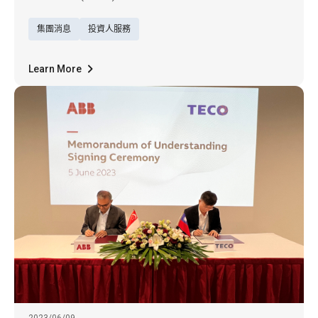
為新台幣5,109,505仟元，較去年同期增加
集團消息
投資人服務
6.32%，為過去13年以來同月份營收之新高。
2023年1-5月累計營收金額達新台幣24,423,496
仟元，較去年同期累計營收增加5.65%，為過
Learn More
去13年以來同期間營收新高。除「智慧生活事
業群」微幅衰退外，「機電系統暨自動化事業
群」及「智慧能源事業群」皆為成長，其中以
高壓馬達出貨成長和工程營收成長，為