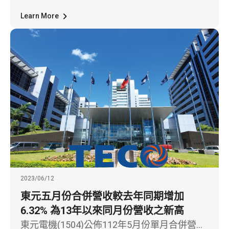
調節能系統，透過東元變頻恆溫技術，省電又
能保存食物的美味，而新一代環保冷媒，更達
Learn More
到友善地球環境的目的；另外，還包括多款高
效率馬達及驅動系統解決方案，協助食品加
工、產線輸送帶等上中下游業者，達到節能減
排，實現永續目標。
2023/06/12
東元五月份合併營收較去年同期增加
6.32% 為13年以來同月份營收之新高
東元電機(1504)公佈112年5月份單月合併營收