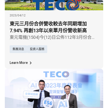
2023/04/12
東元三月份合併營收較去年同期增加
7.94% 再創13年以來單月份營收新高
東元電機(1504)今(12)日公佈112年3月份合併
營收為新台幣5,587,645仟元，較去年同期增加
集團消息
投資人服務
7.94%，為過去13年以來同月份營收之新高。
1-3月累計營收金額達新台幣14,712,178仟元，
較去年同期累計營收增加6.02%，為過去13年
Learn More
以來同期間營收新高。詳細內容請見下方資
訊。