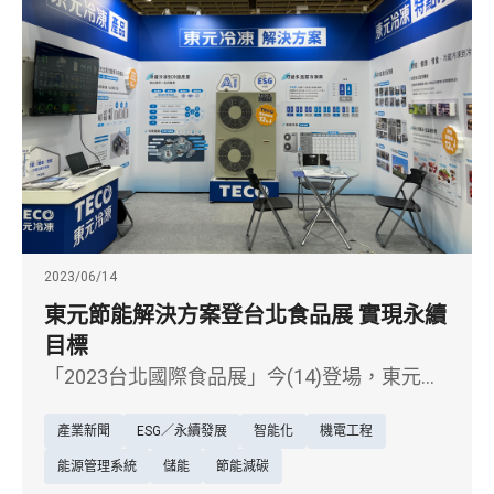
2023/06/14
東元節能解決方案登台北食品展 實現永續
目標
「2023台北國際食品展」今(14)登場，東元電
機(1504)協同東元餐飲集團各品牌盛大展出。
產業新聞
ESG／永續發展
智能化
機電工程
東元電機今年為食品業者提供多項智慧節能的
產品和解決方案，包括食品業最需要的冷凍空
能源管理系統
儲能
節能減碳