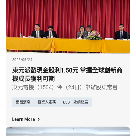
2023/05/24
東元派發現金股利1.50元 掌握全球創新商
機成長獲利可期
東元電機（1504）今（24日）舉辦股東常會，
會中通過111年度盈餘分派案，每股配發現金
集團消息
投資人服務
ESG／永續發展
股利1.50元，連續第五年股利分配率成長。在
營運重點方面，邱純枝董事長表示，本屆董事
會和經營團隊明確聚焦在機電系統、智慧能
Learn More
源、和空調與智慧生活三大事業，掌握節能減