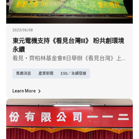
2023/06/08
東元電機支持《看見台灣III》 盼共創環境
永續
看見・齊柏林基金會8日舉辦《看見台灣》上
映十週年暨《看見台灣III》發布記者會，東元
集團消息
產業新聞
ESG／永續發展
電機ESG推動辦公室林弘祥執行長到場共同參
與了啟動儀式，東元以實際行動，贊助《看見
台灣III》的電影拍攝，期盼以企業之力拋磚引
Learn More
玉，推廣環保意識及復育行動，呼籲大眾為修
復地球生態貢獻心力，共創環境永續的未來。