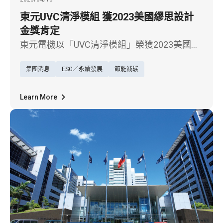
東元UVC清淨模組 獲2023美國繆思設計
金獎肯定
東元電機以「UVC清淨模組」榮獲2023美國繆
思設計大獎 (MUSE Design Awards)產品設計類
集團消息
ESG／永續發展
節能減碳
別金獎肯定! 東元領先同業，首創裝置於冷氣
機上方的Pure UVC Module清淨模組，擁有過
濾99% PM2.5髒汙微粒，搭配紫外線燈可達到
Learn More
抑菌 99.9%的效果，此項設計獲得擁有國際高
度指標性的美國繆思設計大獎的肯定，認同東
元的產品符合獎項主旨，能夠改善生活並朝向
永續發展，也是該獎項2