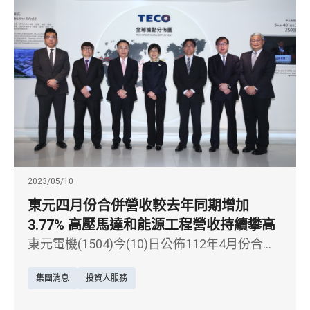
碳與產業電氣化新趨勢、發展南向新潛力市
場、並以能源轉型新事業為目標，致力於延續
營收成長，獲利攀高，為股東謀取最大利益。
股利配發率兩年提高15% 可
2023/05/10
東元四月份合併營收較去年同期增加
3.77% 高壓馬達和能源工程營收持續攀高
東元電機(1504)今(10)日公佈112年4月份合併
營收為新台幣4,601,813仟元，較去年同期增加
集團消息
投資人服務
3.77%，為過去13年以來同月份營收之次高。
2023年1-4月累計營收金額達新台幣19,313,991