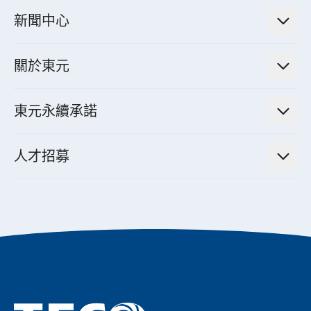
電廠營運及管理解決方案
法人說明會資訊
高效馬達與節能系統
新聞中心
工業控制自動化解決方案
財務資訊
電動載具動力系統
新聞訊息
智慧商用空調節能解決方案
股東專欄
關於東元
減速機
實績案例
智慧家用空調節能解決方案
投資人活動
集團介紹
機器關節模組系統
東元永續承諾
資料中心解決方案
經營理念與原則
工業自動化產品
機電工程解決方案
董事長的話
公司治理
人才招募
全領域空調產品
電動載具動力系統解決方案
東元永續承諾
經營團隊與組織內規
智慧生活家電
幸福在東元
機器人(狗)動力系統解決方案
績效亮點
公司簡介
成長在東元
永續新聞
東元70
成為東元人
聚焦企業永續
實現共享願景
促進低碳轉型