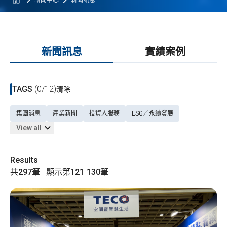
新聞中心
新聞訊息
新聞訊息
實績案例
TAGS
(0/12)
清除
集團消息
產業新聞
投資人服務
ESG／永續發展
View all
Results
共
297
筆 · 顯示第
121
-
130
筆