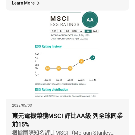
仟元，較去年同期累計營收增加5.48%，為過
Learn More
去13年以來同期間營收新高。主要成長動能來
自高壓馬達出貨成長，以及能源事業的工程營
收持續攀高。詳細內容請見下方資訊。
2023/05/03
東元電機榮獲MSCI 評比AA級 列全球同業
前15%
根據國際知名評比MSCI（Morgan Stanley