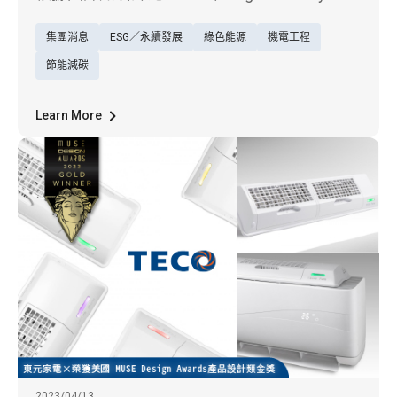
Capital International）ESG Rating最新發佈的
集團消息
ESG／永續發展
綠色能源
機電工程
2023年4月評比報告，東元電機(1504)再進一
級由A級升等為AA級，永續發展績效評比成績
節能減碳
為全球同業中的前15%。
Learn More
2023/04/13