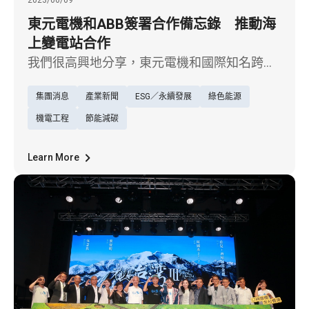
2023/06/09
東元電機和ABB簽署合作備忘錄 推動海
上變電站合作
我們很高興地分享，東元電機和國際知名跨國
工程公司ABB已經簽署了合作備忘錄
集團消息
產業新聞
ESG／永續發展
綠色能源
（MoU），將進行台灣離岸風電海上變電站的
合作。
機電工程
節能減碳
Learn More