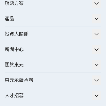
解決方案
低碳永續解決方案
產品
綠色能源工程解決方案
電力傳輸與配電系統
電氣化解決方案
投資人關係
電力管理系統
電廠營運及管理解決方案
法人說明會資訊
高效馬達與節能系統
新聞中心
工業控制自動化解決方案
財務資訊
電動載具動力系統
新聞訊息
智慧商用空調節能解決方案
股東專欄
關於東元
減速機
實績案例
智慧家用空調節能解決方案
投資人活動
集團介紹
機器關節模組系統
東元永續承諾
資料中心解決方案
經營理念與原則
工業自動化產品
機電工程解決方案
董事長的話
公司治理
人才招募
全領域空調產品
電動載具動力系統解決方案
東元永續承諾
經營團隊與組織內規
智慧生活家電