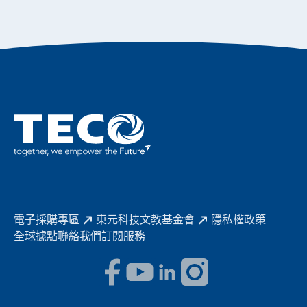
幸福在東元
機器人(狗)動力系統解決方案
績效亮點
公司簡介
成長在東元
永續新聞
東元70
成為東元人
聚焦企業永續
實現共享願景
促進低碳轉型
永續報告書
歷年證書
電子採購專區
東元科技文教基金會
隱私權政策
全球據點
聯絡我們
訂閱服務