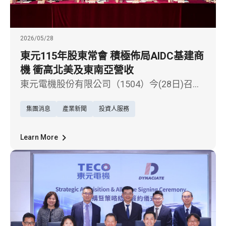
2026/05/28
東元115年股東常會 積極佈局AIDC基建商
機 衝高北美及東南亞營收
東元電機股份有限公司（1504）今(28日)召開
115年股東常會，會中通過114年度財報及盈餘
集團消息
產業新聞
投資人服務
分配案。董事會提案每股配發現金股利2元 ，
配發率達82.6%，展現東元對股東穩定報酬的
堅持與承諾。
Learn More