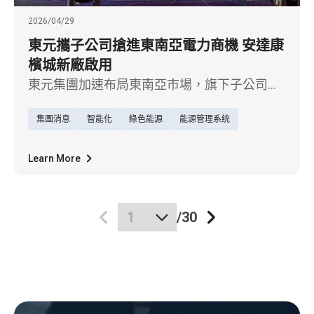
2026/04/29
東元攜子公司搶進東南亞電力商機 安達康
檳城新廠啟用
東元集團加速布局東南亞市場，旗下子公司安
達康科技今（29）日在馬來西亞檳城舉行裝甲
集團消息
智能化
綠色能源
能源管理系统
式匯流排新廠（TECOBAR SMARTPOWER
SOLUTION SDN. BHD.）開幕典禮，東元電機董
事長利明献表示，檳城為東南亞重要電子與製
Learn More
造重鎮，此次設廠生產高品質電力傳輸系統，
不僅為當地客戶強化「本地採購、在地服務」
/
30
的能力，更將進一步提升東元在全球電力供應
鏈市場的競爭力。