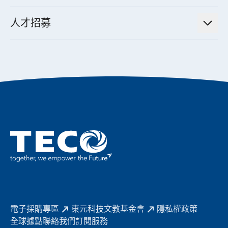
經營理念與原則
工業自動化產品
機電工程解決方案
董事長的話
公司治理
人才招募
全領域空調產品
電動載具動力系統解決方案
東元永續承諾
經營團隊與組織內規
智慧生活家電
幸福在東元
機器人(狗)動力系統解決方案
績效亮點
公司簡介
成長在東元
永續新聞
東元70
成為東元人
聚焦企業永續
實現共享願景
促進低碳轉型
永續報告書
歷年證書
電子採購專區
東元科技文教基金會
隱私權政策
全球據點
聯絡我們
訂閱服務