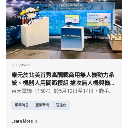
2026/05/13
東元於北美首秀高酬載商用無人機動力系
統、機器人用關節模組 搶攻無人機與機器
人北美商機
東元電機（1504）於5月12日至14日，聯手美
國子公司TECO-Westinghouse Motor
集團消息
產業新聞
智能化
Company（東元西屋馬達公司），首度登上北
美專業舞台——美國底特律「XPONENTIAL
2026國際海陸空無人載具及自駕系統產業鏈
Learn More