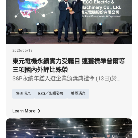
2026/05/13
東元電機永續實力受矚目 連獲標準普爾等
三項國內外評比殊榮
S&P永續年鑑入選企業頒獎典禮今 (13日)於台
北舉行，東元電機（1504）憑藉長期落實永續
集團消息
ESG／永續發展
獲獎消息
經營的具體成果，第六度入選國際指數與評比
機構標準普爾（S&P Global）2026年《永續年
鑑》（The Sustainability Yearbook），並由東
Learn More
元電機ESG推動辦公室處長施昂廷代表受獎。