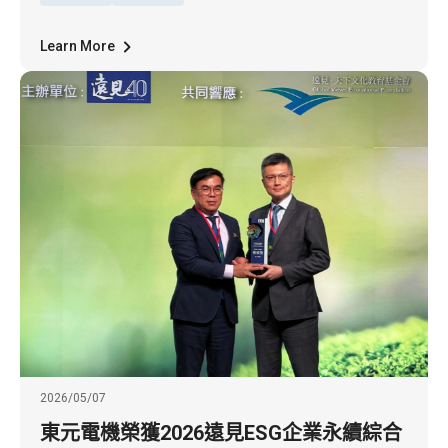
億馬幣（約16億台幣），並於今年8月完成交
割。
Learn More
2026/05/07
東元電機榮獲2026遠見ESG企業永續綜合