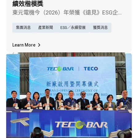
績效楷模獎
東元電機今（2026）年榮獲《遠見》ESG企業
永續獎「綜合績效－傳統產業組別楷模獎」，
集團消息
產業新聞
ESG／永續發展
獲獎消息
展現企業在永續治理、低碳轉型及社會責任上
的卓越成果。
Learn More