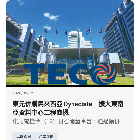
展」。
2026/05/12
東元併購馬來西亞 Dynaciate 擴大東南
亞資料中心工程商機
東元電機今（12）日召開董事會，通過購併馬
來西亞工程公司 Dynaciate Engineering Sdn.
集團消息
產業新聞
Bhd.（以下簡稱 Dynaciate）案，預計投資約2