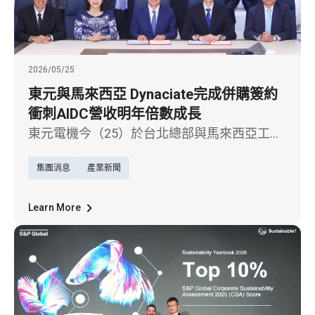
2026/05/25
東元與馬來西亞 Dynaciate完成併購簽約
衝刺AIDC營收明年倍數成長
東元電機今（25）於台北總部與馬來西亞工程
公司 Dynaciate Engineering Sdn. Bhd.（以下簡
集團消息
產業新聞
稱 Dynaciate）正式舉行簽約儀式，宣布雙方
完成併購協議簽署。
Learn More