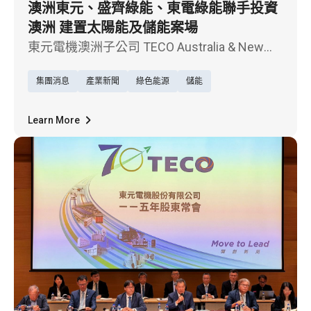
澳洲東元、盛齊綠能、東電綠能聯手投資
澳洲 建置太陽能及儲能案場
東元電機澳洲子公司 TECO Australia & New
Zealand（TAC）、盛達電業股份有限公司
集團消息
產業新聞
綠色能源
儲能
（3027）旗下盛齊綠能（Billion Watts），以
及東電綠能(Tun Green Power)，今共同宣布展
開策略合作，攜手推動澳洲維多利亞州
Learn More
Seaspray 太陽能暨儲能（Solar + BESS）專
案，以及即將啟動的第二批（Tranche 2）能源
投資組合。此次合作不僅展現三方