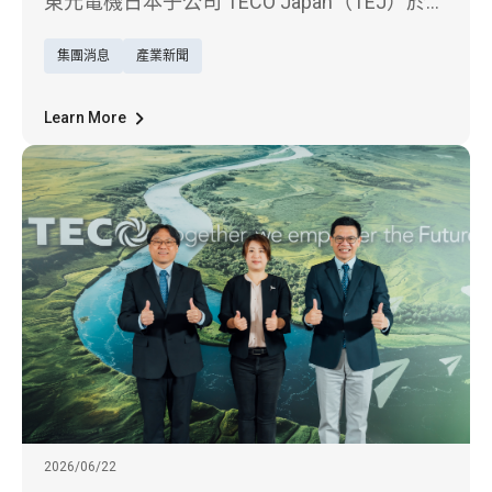
相
東元電機日本子公司 TECO Japan（TEJ）於7
月15日至17日參加在東京舉行的「日本臺灣形
集團消息
產業新聞
象展」
Learn More
2026/06/22