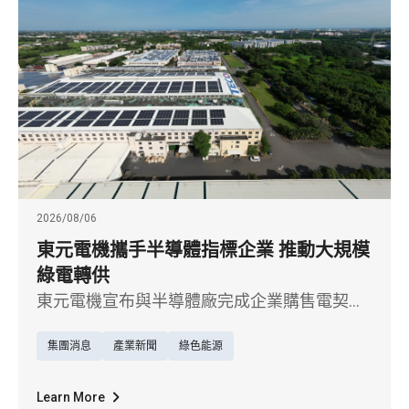
2026/08/06
東元電機攜手半導體指標企業 推動大規模
綠電轉供
東元電機宣布與半導體廠完成企業購售電契約
（CPPA）簽署，是東元切入綠電交易市場的重
集團消息
產業新聞
綠色能源
要里程碑。
Learn More