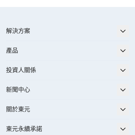
解決方案
低碳永續解決方案
產品
綠色能源工程解決方案
電力傳輸與配電系統
電氣化解決方案
投資人關係
電力管理系統
電廠營運及管理解決方案
法人說明會資訊
高效馬達與節能系統
新聞中心
工業控制自動化解決方案
財務資訊
電動載具動力系統
新聞訊息
智慧商用空調節能解決方案
股東專欄
關於東元
減速機
實績案例
智慧家用空調節能解決方案
投資人活動
集團介紹
機器關節模組系統
東元永續承諾
資料中心解決方案