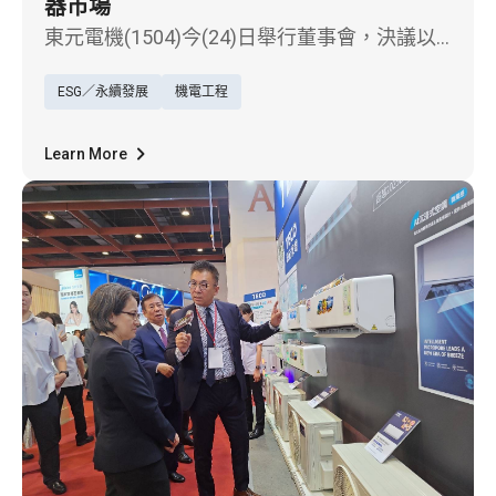
器市場
東元電機(1504)今(24)日舉行董事會，決議以
不超過新台幣5.5億元併購生產變壓器的伸昌電
ESG／永續發展
機電工程
機股份有限公司，並與其關係企業印尼SINTRA
公司形成策略聯盟。東元電機董事長利明献表
示，伸昌電機專注於高效節能的變壓器技術，
Learn More
並擁有競逐國際市場的實力，這項併購案是東
元進入全球變壓器市場的第一步，也將補足東
元在電氣化產品組合的缺口，為邁向全球淨零
永續，成為「工業電氣化整合商」的目標樹立
重要里程碑。