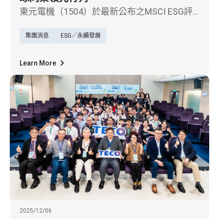
東元電機（1504）於最新公布之MSCI ESG評
級中再創佳績，由「AA」級躍升至最高等級
集團消息
ESG／永續發展
「AAA」，躋身全球154家受評同業中的前
20%，入列「領先者」級別
Learn More
2025/12/06