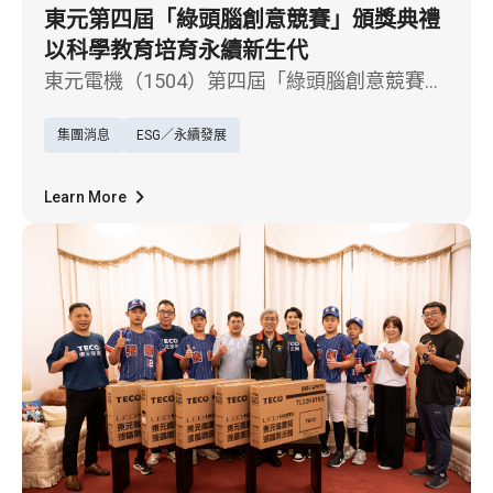
東元第四屆「綠頭腦創意競賽」頒獎典禮
以科學教育培育永續新生代
東元電機（1504）第四屆「綠頭腦創意競賽」
6 日於南港軟體園區會議中心舉行頒獎典禮，
集團消息
ESG／永續發展
今年活動再度獲得全台國小與國中熱烈參與。
歷經三階段評選，國中組由宜蘭縣羅東國中
「宣布亦起奪金隊」、雲林縣崇德國中「追太
Learn More
陽的後裔隊」，以及羅東國中的「跟著太陽跑
就有電了」與「水男孩」脫穎而出；國小組則
由宜蘭縣成功國小「金牌小幫手」、高雄市壽
山國小「環保溫差發電船」與台北市碧湖國小
「榮翔隊」勇奪前三名。今年作品呈現多