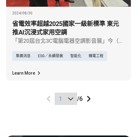
2024/08/30
省電效率超越2025國家一級新標準 東元
推AI沉浸式家用空調
「第20屆台北3C電腦電器空調影音展」今（30
日）在北世貿登場，東元電機展出了業界首創
集團消息
ESG／永續發展
智能化
機電工程
的AI沉浸式家用空調、太陽能混合能源空調/熱
泵等多項新產品，以節能永續為展出主軸，同
時也推出加碼好禮來吸引消費者。副總統蕭美
Learn More
琴今天也親自蒞臨東元展位參觀，聽取東元空
調暨智慧生活事業群彭継曾總經理詳細說明。
/
6