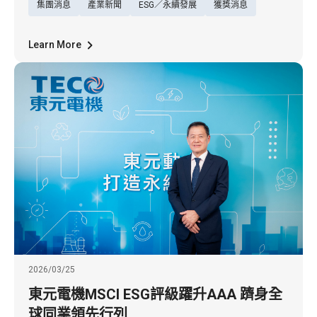
集團消息
產業新聞
ESG／永續發展
獲獎消息
展現企業在永續治理、低碳轉型及社會責任上
的卓越成果。
Learn More
2026/03/25
東元電機MSCI ESG評級躍升AAA 躋身全
球同業領先行列