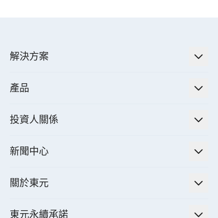
解決方案
低碳永續解決方案
產品
綠色能源工程解決方案
電力傳輸與配電系統
電氣化解決方案
投資人關係
電力管理系統
電廠營運及管理解決方案
法人說明會資訊
高效馬達與節能系統
新聞中心
工業控制自動化解決方案
財務資訊
電動載具動力系統
新聞訊息
智慧商用空調節能解決方案
股東專欄
關於東元
減速機
實績案例
智慧家用空調節能解決方案
投資人活動
集團介紹
機器關節模組系統
東元永續承諾
資料中心解決方案