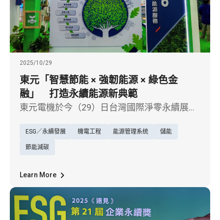
2025/10/29
東元「智慧節能 × 強韌能源 × 綠色金
融」 打造永續能源新典範
東元電機於今（29）日台灣國際淨零永續展
中，以「低碳永續能源服務（TECO Energy
ESG／永續發展
機電工程
能源管理系统
儲能
Service）」為主軸參展，強調從設備製造商轉
型為能源整合服務供應商的決心，並發表最新
節能減碳
ESCO能源技術服務成果與全方位解決方案，
協助企業一站式達成節能減碳與營運韌性雙目
Learn More
標。 東元表示，近年來已完成眾多國內外節能
專案，平均節能達30-40%，服務範疇涵蓋百貨
商場、醫療院所、製造業與商辦建築等多元場