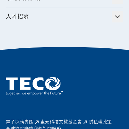
經營理念與原則
工業自動化產品
機電工程解決方案
董事長的話
公司治理
人才招募
全領域空調產品
電動載具動力系統解決方案
東元永續承諾
經營團隊與組織內規
智慧生活家電
幸福在東元
機器人(狗)動力系統解決方案
績效亮點
公司簡介
成長在東元
永續新聞
成為東元人
聚焦企業永續
實現共享願景
促進低碳轉型
永續報告書
歷年證書
電子採購專區
東元科技文教基金會
隱私權政策
全球據點
聯絡我們
訂閱服務