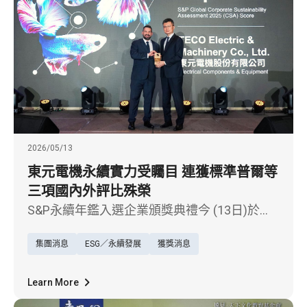
2026/05/13
東元電機永續實力受矚目 連獲標準普爾等
三項國內外評比殊榮
S&P永續年鑑入選企業頒獎典禮今 (13日)於台
北舉行，東元電機（1504）憑藉長期落實永續
集團消息
ESG／永續發展
獲獎消息
經營的具體成果，第六度入選國際指數與評比
機構標準普爾（S&P Global）2026年《永續年
鑑》（The Sustainability Yearbook），並由東
Learn More
元電機ESG推動辦公室處長施昂廷代表受獎。