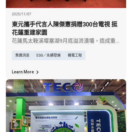
2025/11/07
東元攜手代言人陳傑憲捐贈300台電視 挺
花蓮重建家園
花蓮馬太鞍溪堰塞湖9月底溢流潰壩，造成重
大災情，為協助居民生活復原與重建，東元家
集團消息
ESG／永續發展
機電工程
電和品牌代言人陳傑憲於六日前往花蓮，捐贈
花蓮縣政府和花蓮光復國中棒球隊共300台電
視，以實質物資援助方式，幫助受災家庭與學
Learn More
校儘速恢復生活。