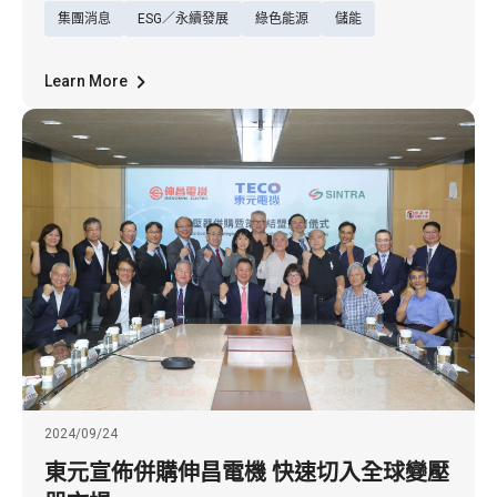
集團消息
ESG／永續發展
綠色能源
儲能
與售電營運管理」、「太陽能智慧管理系統」
三大主題，首度參展。東元電機范炘總經理表
示，全球企業為實現淨零目標而不斷增加對於
Learn More
綠電的需求，東元除了推新各項再生能源的發
電、儲能系統等監控和管理技術，也開發售電
營運管理系統，未來將可幫助企業有效地檢視
售電收入，確保發電量和售電均能達成目標，
提供業主透過高效透明的營運管理，邁向
2024/09/24
東元宣佈併購伸昌電機 快速切入全球變壓