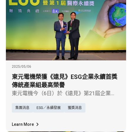
域。
2025/05/06
東元電機榮獲《遠見》ESG企業永續首獎
傳統產業組最高榮譽
東元電機今（6日）於《遠見》第21屆企業
ESG獎頒獎典禮中，榮獲「綜合績效組－傳統
集團消息
ESG／永續發展
獲獎消息
產業首獎」之最高榮譽。首度參與評選，即以
在環境、社會、公司治理各面向的卓越表現獲
得高度肯定，展現企業深耕永續經營的堅實成
Learn More