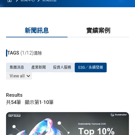
新聞中心
新聞訊息
新聞訊息
實績案例
TAGS
(1/12)
清除
集團消息
產業新聞
投資人服務
ESG／永續發展
View all
Results
共
54
筆 · 顯示第
1
-
10
筆