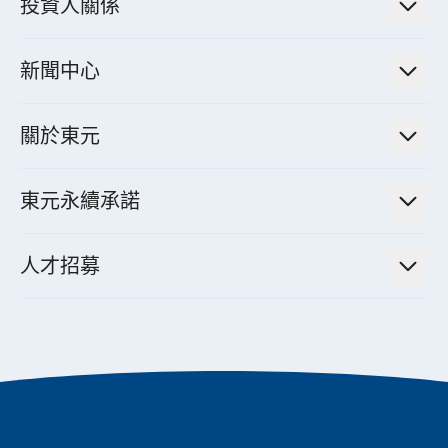
電氣化解決方案
投資人關係
電力管理系統
電廠營運及管理解決方案
法人說明會資訊
高效馬達與節能系統
新聞中心
工業控制自動化解決方案
財務資訊
電動載具動力系統
新聞訊息
智慧商用空調節能解決方案
股東專欄
關於東元
減速機
實績案例
智慧家用空調節能解決方案
投資人活動
集團介紹
機器關節模組系統
東元永續承諾
資料中心解決方案
經營理念與原則
工業自動化產品
機電工程解決方案
董事長的話
公司治理
人才招募
全領域空調產品
電動載具動力系統解決方案
東元永續承諾
經營團隊與組織內規
智慧生活家電
幸福在東元
機器人(狗)動力系統解決方案
績效亮點
公司簡介
成長在東元
永續新聞
東元70
成為東元人
聚焦企業永續