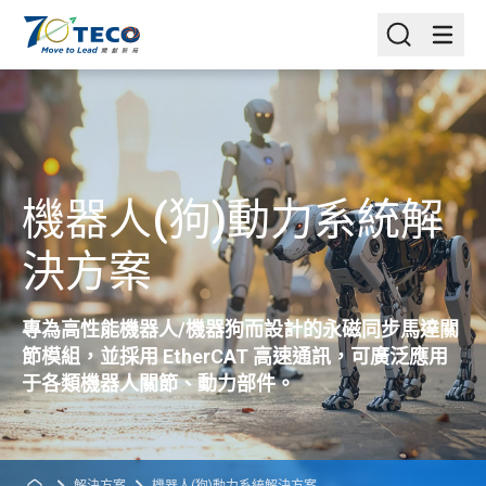
機器人(狗)動力系統解
決方案
專為高性能機器人/機器狗而設計的永磁同步馬達關
節模組，並採用 EtherCAT 高速通訊，可廣泛應用
于各類機器人關節、動力部件。