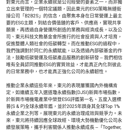
對東元而言，企業永續就是公司經營的要素之一，而非獨
立出來管理的一個特定議題，因此東元的ESG策略無縫銜
接公司「B2B2S」的信念，由聚焦本身在日常營運上最主
要的ESG主題，到結合價值鏈的客戶、供應商，實現共享
願景，再透過自身營運所創造的業務與經濟成長，以及公
司、東元科技文教基金會所進行的社會投資與人才培育，
促進整體人類社會的低碳轉型。而在推動ESG的過程中，
我們強調對於同仁的永續賦能，以及透過內部碳基金的作
法，鼓勵低碳營運及低碳產品服務的創新研發 ‒ 我們相信
唯有全員認同推動ESG的實質效益，才能真正內化到彼此
的日常業務中，也才能真正強化公司的永續韌性。
推動企業永續這些年來，東元的表現屢獲國內外機構肯
定，如連續五年入選道瓊永續指數(DJSI)新興市場指數，
於新興市場機電產業中榮登ESG評鑑第一名、五度入選標
普(S & P)全球永續年鑑，並於2025年躋身其全球Top 1%
永續企業之列等，展現東元的永續治理成效與競爭力。未
來，東元將持續因應全球政經、環境大勢機動優化公司永
續發展策略，攜手利害關係人推動永續成長 ‒「Together,