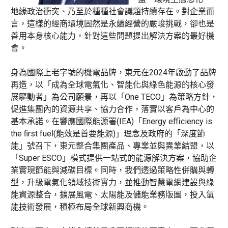
地緣政治衝突、乃至於種種社會議題持續存在。對企業而
言，這樣的經商環境固然是永續經營的嚴峻挑戰，卻也是
善用本身核心能力，針對這些問題提出解決方案的最好機
會。
身為國際上老字號的機電品牌，東元在2024年啟動了品牌
再造，以「成為全球電氣化、智能化與綠色能源的核心發
展驅動者」為公司願景，再以「One TECO」為策略方針，
促進集團內的資源共享、協力合作，落實以客戶為中心的
基本承諾。在響應國際能源署(IEA)「Energy eﬃciency is
the ﬁrst fuel(能效是首要能源)」理念及政府的「深度節
能」號召下，東元整合集團產品、專業並與異業結盟，以
「Super ESCO」模式提供一站式的能源解決方案，協助企
業實現節能與減碳目標。同時，我們透過策略性併購與轉
型，升級電氣化領域技術實力，並推動智慧電網建設與綠
能資源整合，擴展風電、太陽能及儲能業務版圖，投入氫
能技術發展，積極布局全球新興商機。