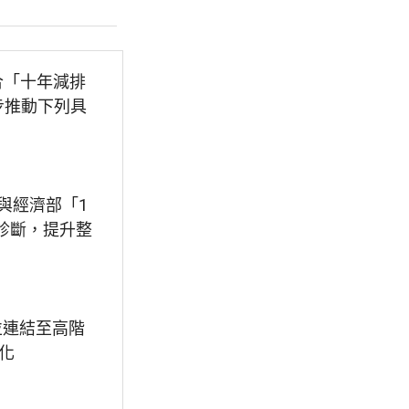
合「十年減排
步推動下列具
與經濟部「1
診斷，提升整
並連結至高階
化