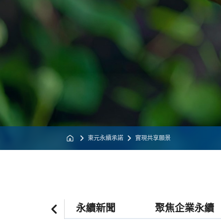
東元永續承諾
實現共享願景
績效亮點
永續新聞
聚焦企業永續