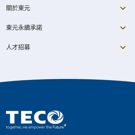
新聞訊息
智慧商用空調節能解決方案
股東專欄
關於東元
減速機
實績案例
智慧家用空調節能解決方案
投資人活動
集團介紹
機器關節模組系統
東元永續承諾
資料中心解決方案
經營理念與原則
工業自動化產品
機電工程解決方案
董事長的話
公司治理
人才招募
全領域空調產品
電動載具動力系統解決方案
東元永續承諾
經營團隊與組織內規
智慧生活家電
幸福在東元
機器人(狗)動力系統解決方案
績效亮點
公司簡介
成長在東元
永續新聞
東元70
成為東元人
聚焦企業永續
實現共享願景
促進低碳轉型
永續報告書