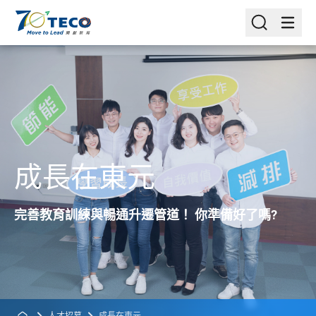
成長在東元
完善教育訓練與暢通升遷管道！ 你準備好了嗎?