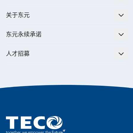
财务信息
电动载具动力系统
新闻讯息
智慧商用空调节能解决方案
股东专栏
关于东元
减速机
实绩案例
智慧家用空调节能解决方案
投资人活动
集团介绍
机器关节模组系统
东元永续承诺
资料中心解决方案
经营理念与原则
工业自动化产品
机电工程解决方案
董事长的话
公司治理
人才招募
全领域空调产品
电动载具动力系统解决方案
东元永续承诺
经营团队与组织内规
智慧生活家电
幸福在东元
机器人(狗)动力系统解决方案
绩效亮点
公司简介
成长在东元
永续新闻
成为东元人
聚焦企业永续
实现共享愿景
促进低碳转型
永续报告书