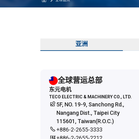
全球据点
亚洲
全球营运总部
东元电机
TECO ELECTRIC & MACHINERY CO., LTD.
5F, NO. 19-9, Sanchong Rd.,
Nangang Dist., Taipei City
115601, Taiwan(R.O.C.)
+886-2-2655-3333
+886-2-2655-2212