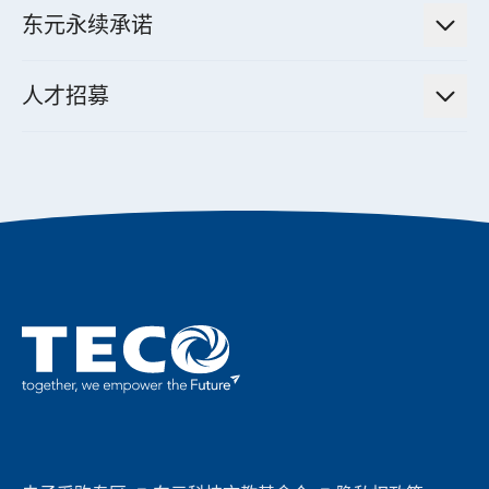
集团介绍
机器关节模组系统
东元永续承诺
资料中心解决方案
经营理念与原则
工业自动化产品
机电工程解决方案
董事长的话
公司治理
人才招募
全领域空调产品
电动载具动力系统解决方案
东元永续承诺
经营团队与组织内规
智慧生活家电
幸福在东元
机器人(狗)动力系统解决方案
绩效亮点
公司简介
成长在东元
永续新闻
东元70
成为东元人
聚焦企业永续
实现共享愿景
促进低碳转型
永续报告书
历年证书