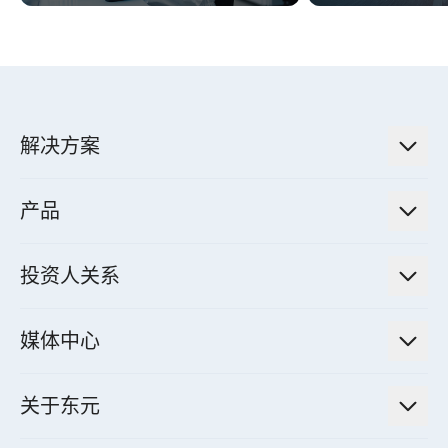
解决方案
低碳永续解决方案
产品
绿色能源工程解决方案
电力传输与配电系统
电气化解决方案
投资人关系
电力管理系统
电厂营运及管理解决方案
法人说明会信息
高效马达与节能系统
媒体中心
工业控制自动化解决方案
财务信息
电动载具动力系统
新闻讯息
智慧商用空调节能解决方案
股东专栏
关于东元
减速机
实绩案例
智慧家用空调节能解决方案
投资人活动