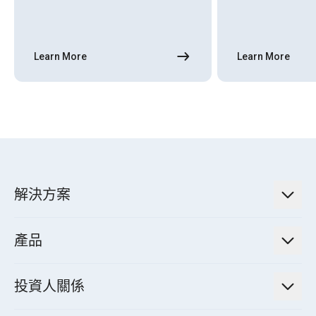
Learn More
Learn More
解決方案
低碳永續解決方案
產品
綠色能源工程解決方案
電力傳輸與配電系統
電氣化解決方案
投資人關係
電力管理系統
電廠營運及管理解決方案