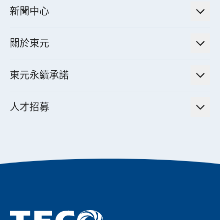
法人說明會資訊
高效馬達與節能系統
新聞中心
工業控制自動化解決方案
財務資訊
電動載具動力系統
新聞訊息
智慧商用空調節能解決方案
股東專欄
關於東元
減速機
實績案例
智慧家用空調節能解決方案
投資人活動
集團介紹
機器關節模組系統
東元永續承諾
資料中心解決方案
經營理念與原則
工業自動化產品
機電工程解決方案
董事長的話
公司治理
人才招募
全領域空調產品
電動載具動力系統解決方案
東元永續承諾
經營團隊與組織內規
智慧生活家電
幸福在東元
機器人(狗)動力系統解決方案
績效亮點
公司簡介
成長在東元
永續新聞
東元70
成為東元人
聚焦企業永續
實現共享願景
促進低碳轉型