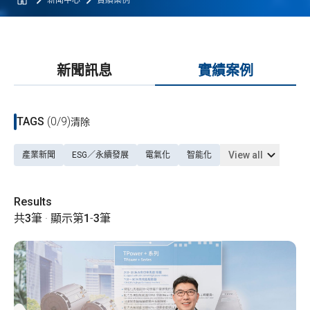
新聞中心
實績案例
新聞訊息
實績案例
TAGS
(0/9)
清除
View all
產業新聞
ESG／永續發展
電氣化
智能化
Results
共
3
筆 · 顯示第
1
-
3
筆