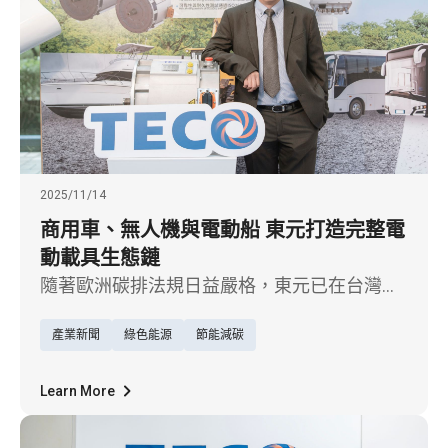
2025/11/14
商用車、無人機與電動船 東元打造完整電
動載具生態鏈
隨著歐洲碳排法規日益嚴格，東元已在台灣、
大陸布局製造基地，並於 2025 年完成印度 EV
產業新聞
綠色能源
節能減碳
動力系統海外據點，因應電動車「本地化生
產」趨勢，加速歐美與印度市場拓展。
Learn More