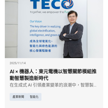
2025/11/14
AI × 機器人：東元電機以智慧關節模組推
動智慧製造新時代
在生成式 AI 引領產業變革的浪潮中，智慧製造
正從自動化邁向真正的智能化。以馬達起家的
產業新聞
智能化
東元電機，近年將核心電驅技術延伸至 AI 機器
人領域，聚焦機器人關節模組研發，積極布局