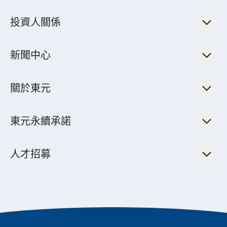
綠色能源工程解決方案
電力傳輸與配電系統
電氣化解決方案
投資人關係
電力管理系統
電廠營運及管理解決方案
法人說明會資訊
高效馬達與節能系統
新聞中心
工業控制自動化解決方案
財務資訊
電動載具動力系統
新聞訊息
智慧商用空調節能解決方案
股東專欄
關於東元
減速機
實績案例
智慧家用空調節能解決方案
投資人活動
集團介紹
機器關節模組系統
東元永續承諾
資料中心解決方案
經營理念與原則
工業自動化產品
機電工程解決方案
董事長的話
公司治理
人才招募
全領域空調產品
電動載具動力系統解決方案
東元永續承諾
經營團隊與組織內規
智慧生活家電
幸福在東元
機器人(狗)動力系統解決方案
績效亮點
公司簡介
成長在東元
永續新聞
成為東元人
聚焦企業永續