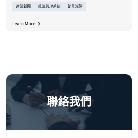
產業新聞
能源管理系统
節能減碳
題，展現能源服務的創新格局，在全球實踐淨
零目標的此刻，東元深知「能源效率是推動淨
零的關鍵動能」，以厚實機電製造為基礎，轉
Learn More
型為企業淨零一站式解決方案能源顧問，致力
成為ESCO生態圈領頭羊。
聯絡我們