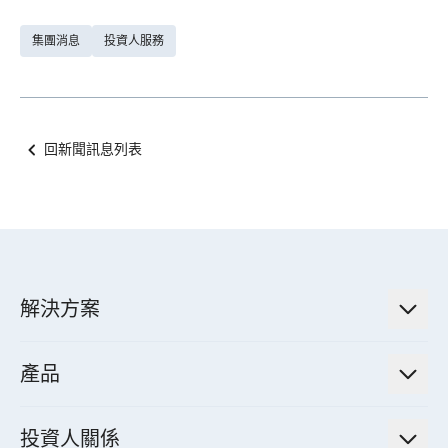
集團消息
投資人服務
回新聞訊息列表
解決方案
低碳永續解決方案
產品
綠色能源工程解決方案
電力傳輸與配電系統
電氣化解決方案
投資人關係