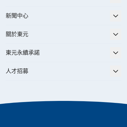
電力管理系統
電廠營運及管理解決方案
法人說明會資訊
高效馬達與節能系統
新聞中心
工業控制自動化解決方案
財務資訊
電動載具動力系統
新聞訊息
智慧商用空調節能解決方案
股東專欄
關於東元
減速機
實績案例
智慧家用空調節能解決方案
投資人活動
集團介紹
機器關節模組系統
東元永續承諾
資料中心解決方案
經營理念與原則
工業自動化產品
機電工程解決方案
董事長的話
公司治理
人才招募
全領域空調產品
電動載具動力系統解決方案
東元永續承諾
經營團隊與組織內規
智慧生活家電
幸福在東元
機器人(狗)動力系統解決方案
績效亮點
公司簡介
成長在東元
永續新聞
東元70
成為東元人
聚焦企業永續
實現共享願景