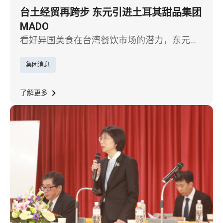
台土经贸再跨步 东元引进土耳其甜品集团
MADO
看好异国美食在台湾餐饮市场的潜力，东元集
团与土耳其MADO集团在台合资成立公司，将
集团消息
引进MADO品牌冰淇淋及甜点，让台湾民众不
用出国就能享受高质量的土耳其美味甜点。
了解更多