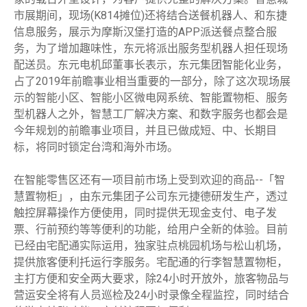
市展期间，现场(K814摊位)还将结合送餐机器人、和东捷
信息服务，展示为摩斯汉堡打造的APP派送餐点整合服
务，为了增加趣味性，东元将派出服务型机器人担任现场
配送员。东元电机邱董事长表示，东元集团智能化业务，
占了2019年前瞻事业相当重要的一部分，除了这次现场展
示的智能小区、智能小区微电网系统、智能置物柜、服务
型机器人之外，智慧工厂解决方案、和数字服务也都会是
今年规划的前瞻事业项目，并且已做成短、中、长期目
标，将同时锁定台湾和海外市场。
在智能零售区还有一项目前市场上受到欢迎的商品--「智
慧置物柜」，由东元集团子公司东元捷德研发生产，透过
触控屏幕操作方便使用，同时提供无现金支付、电子发
票、行前预约等等便利的功能，给用户全新的体验。目前
已经由宅配通实际运用，独家驻点桃园机场与松山机场，
提供旅客便利托运行李服务。宅配通的行李智慧置物柜，
主打方便和安全两大要求，除24小时开放外，旅客物品与
营运安全将有人员巡检及24小时录像全程监控，同时结合