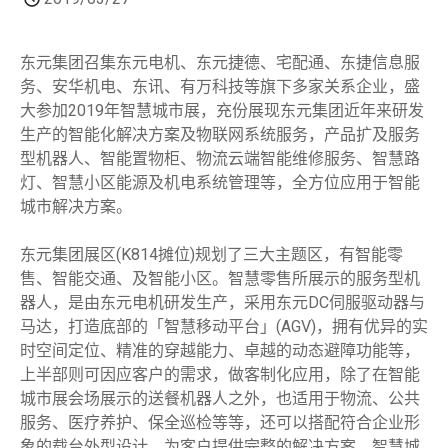
东元集团召集东元电机、东元捷德、宅配通、东捷信息服
务、安华机电、东讯、有万科技等旗下多家关系企业，盛
大参加2019年智慧城市展，充份展现东元集团近年来研发
生产的智能化解决方案及物联网系统服务，产品扩及服务
型机器人、智能置物柜、物流云端智能维修服务、智慧路
灯、智慧小区能源及机电系统管理等，全方位应用于智能
城市解决方案。
东元集团展区(K814摊位)规划了三大主题区，有智能零
售、智能交通、及智能小区。智慧零售所展示的服务型机
器人，是由东元电机研发生产，采用东元DC伺服驱动器与
马达，打造底部的「智慧移动平台」(AGV)，拥有优异的实
时空间定位、精准的穿越能力、卓越的动态避障功能等，
上半部则可因应客户的需求，做客制化应用，除了在智能
城市展会场展示的送餐机器人之外，也适用于物流、公共
服务、医疗养护、保全巡检等等，还可以搭配符合企业形
象的载台外型设计，为客户提供完整的解决方案。智慧城