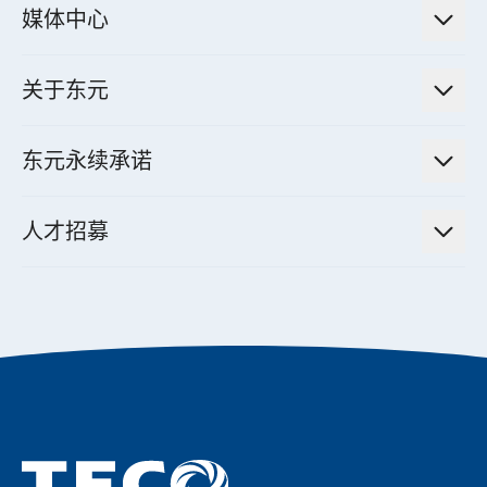
法人说明会信息
高效马达与节能系统
媒体中心
工业控制自动化解决方案
财务信息
电动载具动力系统
新闻讯息
智慧商用空调节能解决方案
股东专栏
关于东元
减速机
实绩案例
智慧家用空调节能解决方案
投资人活动
集团介绍
机器关节模组系统
东元永续承诺
资料中心解决方案
经营理念与原则
工业自动化产品
机电工程解决方案
董事长的话
公司治理
人才招募
全领域空调产品
电动载具动力系统解决方案
东元永续承诺
经营团队与组织内规
智慧生活家电
幸福在东元
机器人(狗)动力系统解决方案
绩效亮点
公司简介
成长在东元
永续新闻
东元70
成为东元人
聚焦企业永续
实现共享愿景
促进低碳转型