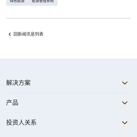
绿色能源
能源管理系统
回新闻讯息列表
解决方案
低碳永续解决方案
产品
绿色能源工程解决方案
电力传输与配电系统
电气化解决方案
投资人关系
电力管理系统
电厂营运及管理解决方案