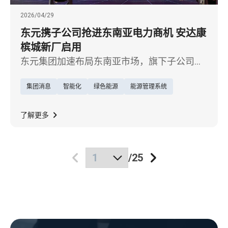
2026/04/29
东元携子公司抢进东南亚电力商机 安达康
槟城新厂启用
东元集团加速布局东南亚市场，旗下子公司安
达康科技今（29）日在马来西亚槟城举行装甲
集团消息
智能化
绿色能源
能源管理系统
式总线新厂（TECOBAR SMARTPOWER
SOLUTION SDN. BHD.）开幕典礼，东元电机董
事长利明献表示，槟城为东南亚重要电子与制
了解更多
造重镇，此次设厂生产高质量电力传输系统，
不仅为当地客户强化「本地采购、在地服务」
/
25
的能力，更将进一步提升东元在全球电力供应
链市场的竞争力。