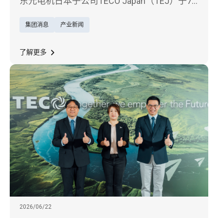
相
东元电机日本子公司TECO Japan（TEJ）于7
月15日至17日参加在东京举行的「日本台湾形
集团消息
产业新闻
象展」
了解更多
2026/06/22