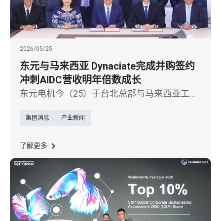
2026/05/25
东元与马来西亚 Dynaciate完成并购签约
冲刺AIDC营收明年倍数成长
东元电机今（25）于台北总部与马来西亚工程
公司 Dynaciate Engineering Sdn. Bhd.（以下简
集团消息
产业新闻
称 Dynaciate）正式举行签约仪式，宣布双方
完成并购协议签署。
了解更多