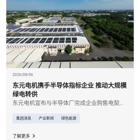
2026/08/06
东元电机携手半导体指标企业 推动大规模
绿电转供
东元电机宣布与半导体厂完成企业购售电契约
（CPPA）签署，是东元切入绿电交易市场的重
集团消息
产业新闻
绿色能源
要里程碑。
了解更多