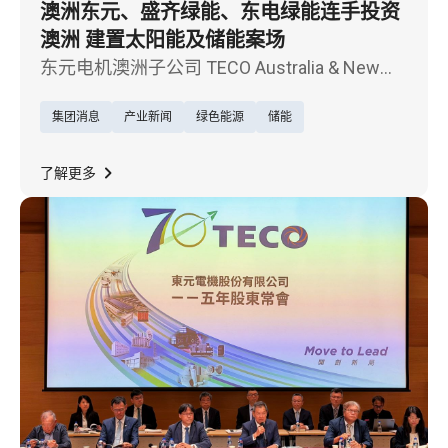
澳洲东元、盛齐绿能、东电绿能连手投资
澳洲 建置太阳能及储能案场
东元电机澳洲子公司 TECO Australia & New
Zealand（TAC）、盛达电业股份有限公司
集团消息
产业新闻
绿色能源
储能
（3027）旗下盛齐绿能（Billion Watts），以
及东电绿能(Tun Green Power)，今共同宣布展
开策略合作，携手推动澳洲维多利亚州
了解更多
Seaspray 太阳能暨储能（Solar + BESS）项
目，以及即将启动的第二批（Tranche 2）能源
投资组合。