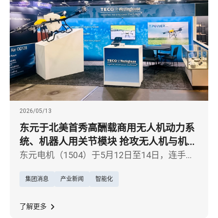
2026/05/13
东元于北美首秀高酬载商用无人机动力系
统、机器人用关节模块 抢攻无人机与机器
人北美商机
东元电机（1504）于5月12日至14日，连手美
国子公司TECO-Westinghouse Motor
集团消息
产业新闻
智能化
Company（东元西屋马达公司），首度登上北
美专业舞台——美国底特律「XPONENTIAL
2026国际海陆空无人载具及自驾系统产业链
了解更多