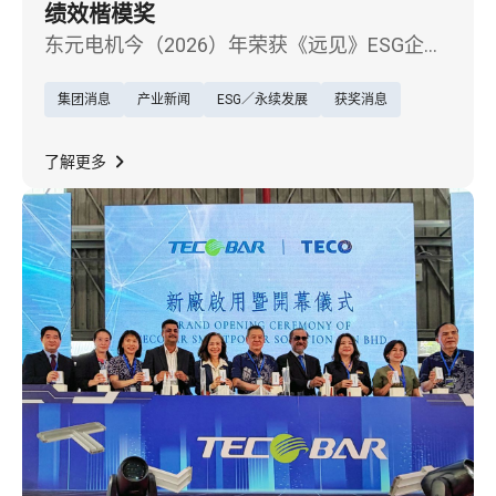
绩效楷模奖
东元电机今（2026）年荣获《远见》ESG企业
永续奖「综合绩效－传统产业组别楷模奖」，
集团消息
产业新闻
ESG／永续发展
获奖消息
展现企业在永续治理、低碳转型及社会责任上
的卓越成果。
了解更多