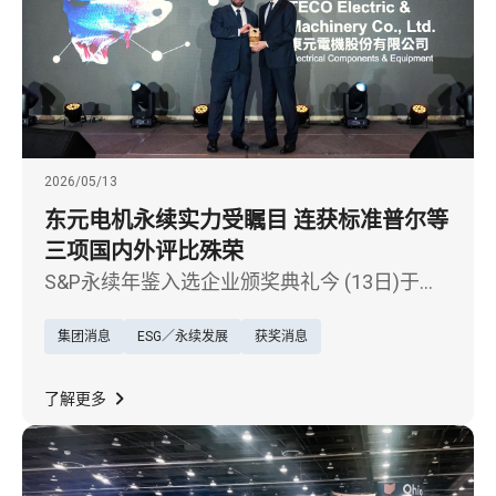
2026/05/13
东元电机永续实力受瞩目 连获标准普尔等
三项国内外评比殊荣
S&P永续年鉴入选企业颁奖典礼今 (13日)于台
北举行，东元电机（1504）凭借长期落实永续
集团消息
ESG／永续发展
获奖消息
经营的具体成果，第六度入选国际指数与评比
机构标准普尔（S&P Global）2026年《永续年
鉴》（The Sustainability Yearbook），并由东
了解更多
元电机ESG推动办公室处长施昂廷代表受奖。