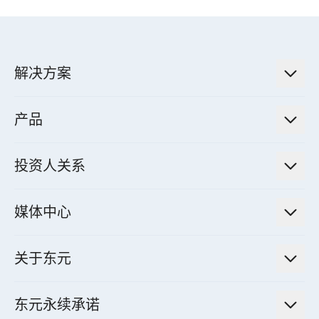
解决方案
低碳永续解决方案
产品
绿色能源工程解决方案
电力传输与配电系统
电气化解决方案
投资人关系
电力管理系统
电厂营运及管理解决方案
法人说明会信息
高效马达与节能系统
媒体中心
工业控制自动化解决方案
财务信息
电动载具动力系统
新闻讯息
智慧商用空调节能解决方案
股东专栏
关于东元
减速机
实绩案例
智慧家用空调节能解决方案
投资人活动
集团介绍
机器关节模组系统
东元永续承诺
资料中心解决方案