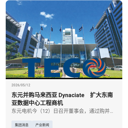
展」。
2026/05/12
东元并购马来西亚 Dynaciate 扩大东南
亚数据中心工程商机
东元电机今（12）日召开董事会，通过购并马
来西亚工程公司 Dynaciate Engineering Sdn.
集团消息
产业新闻
Bhd.（以下简称 Dynaciate）案，预计投资约2