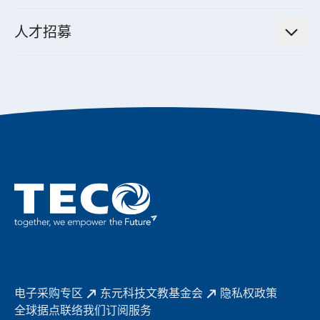
经营理念与原则
工业自动化产品
机电工程解决方案
董事长的话
公司治理
人才招募
全领域空调产品
电动载具动力系统解决方案
东元永续承诺
经营团队与组织内规
智慧生活家电
幸福在东元
机器人(狗)动力系统解决方案
绩效亮点
公司简介
成长在东元
永续新闻
东元70
成为东元人
聚焦企业永续
实现共享愿景
促进低碳转型
永续报告书
历年证书
电子采购专区
东元科技文教基金会
隐私权政策
全球据点
联络我们
订阅服务