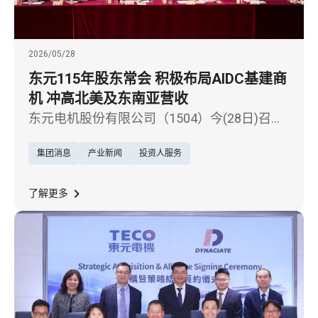
2026/05/28
东元115年股东常会 积极布局AIDC基建商
机 冲高北美及东南亚营收
东元电机股份有限公司（1504）今(28日)召开
115年股东常会，会中通过114年度财报及盈余
集团消息
产业新闻
投资人服务
分配案。董事会提案每股配发现金股利2元 ，
配发率达82.6%，展现东元对股东稳定报酬的
坚持与承诺。
了解更多