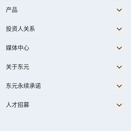
低碳永续解决方案
产品
绿色能源工程解决方案
电力传输与配电系统
电气化解决方案
投资人关系
电力管理系统
电厂营运及管理解决方案
法人说明会信息
高效马达与节能系统
媒体中心
工业控制自动化解决方案
财务信息
电动载具动力系统
新闻讯息
智慧商用空调节能解决方案
股东专栏
关于东元
减速机
实绩案例
智慧家用空调节能解决方案
投资人活动
集团介绍
机器关节模组系统
东元永续承诺
资料中心解决方案
经营理念与原则
工业自动化产品
机电工程解决方案
董事长的话
公司治理
人才招募
全领域空调产品
电动载具动力系统解决方案
东元永续承诺
经营团队与组织内规
智慧生活家电
幸福在东元
机器人(狗)动力系统解决方案
绩效亮点
公司简介
成长在东元