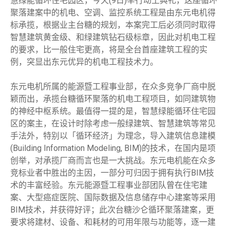
慧绿能循环住宅园区，今天(9日)举行动土典礼，这座循环
聚落建案中的机电、空调、监控系统工程是由东元电机得
标承揽，根据业主台糖的规划，本案完工后必须同时取得
智慧建筑黄金级、和绿建筑钻石级标章，因此对机电工程
的要求，比一般住宅更高，将是全台首座建筑工程的实
例，突显出东元优异的机电工程技术力。
东元电机所属的能源暨工程事业部，在众多竞争厂商中脱
颖而出，承揽台糖循环聚落的机电工程项目，如同建筑物
的神经中枢系统。最值得一提的是，智慧绿能循环住宅园
区的案主，在设计时除考虑一般绿建筑、智慧建筑等常见
手法外，特别以「循环经济」为理念，导入建筑信息建模
(Building Information Modeling, BIM)的技术，在国内是项
创举，对承揽厂商而言也是一大挑战。东元电机能在众多
竞标业者中胜出的主因，一部分可归因于拥有执行BIM技
术的丰富经验。东元能源暨工程事业部团队曾在住宅建
案、大型癌症医院、国际数据及信息储存中心建案等采用
BIM技术，并获得好评；此次台糖沙仑循环聚落建案，更
要求将建材、设备、和耗材的可用年限与功能等，逐一建