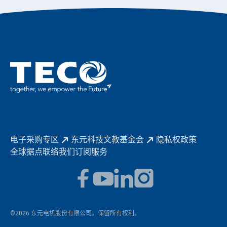
永续新闻
东元70
成为东元人
聚焦企业永续
实现共享愿景
促进低碳转型
永续报告书
历年证书
电子采购专区
东元科技文教基金会
隐私权政策
全球据点
联络我们
订阅服务
©2026 东元电机股份有限公司。保留所有权利。