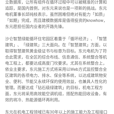
立数据库，让所有组件在循环过程中可以被精准的计算和
追踪，是国内首例，对东元来说也是一项新的挑战。东元
电机董事长邱纯枝表示，虽然困难但绝对有能力「如质」
「如期」完成，而且建模数据库是值得投资的knowhow，
东元愿担任国内业者的开路先锋。
沙仑智慧绿能循环住宅园区着重于「循环经济」、「智慧
建筑」、「绿建筑」三大面向。在「智慧建筑」方面，以
取得智慧建筑黄金级证书与标章为目标。东元电机为了符
合此需求，在全区的综合布线、信息通信、系统整合等机
电工程上，都要达成高度门坎要求。尤其在系统整合上，
依业主要求，东元施工方式将采用以Web方式监控整合全
区建筑的各项电力、排水、保全等系统，以达成建筑物安
全、便利、节能又永续环保的使用效益，也兼具人性化的
管理。而要达成「钻石级绿建筑」的目标，机电工程方
面，东元将采用高效能空调机组，搭配热能回收设备，有
效的将冷、热能源循环再利用。
东元在机电工程领域已有30年以上的施工能力及工程接口