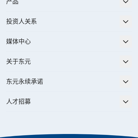
产品
绿色能源工程解决方案
电力传输与配电系统
电气化解决方案
投资人关系
电力管理系统
电厂营运及管理解决方案
法人说明会信息
高效马达与节能系统
媒体中心
工业控制自动化解决方案
财务信息
电动载具动力系统
新闻讯息
智慧商用空调节能解决方案
股东专栏
关于东元
减速机
实绩案例
智慧家用空调节能解决方案
投资人活动
集团介绍
机器关节模组系统
东元永续承诺
资料中心解决方案
经营理念与原则
工业自动化产品
机电工程解决方案
董事长的话
公司治理
人才招募
全领域空调产品
电动载具动力系统解决方案
东元永续承诺
经营团队与组织内规
智慧生活家电
幸福在东元
机器人(狗)动力系统解决方案
绩效亮点
公司简介
成长在东元
永续新闻
东元70