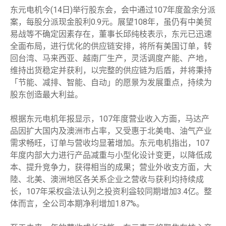
东元电机今(14日)举行股东会，会中通过107年度盈余分派
案，每股分派现金股利0.9元。展望108年，虽仍有中美贸
易战等不确定因素存在，董事长邱纯枝表示，东元已迅速
全面布局，进行优化的供应链安排，将所有美国订单，转
回台湾、马来西亚、越南厂生产，灵活调度产能、产地，
维持出货稳定并获利，以完整的供应链为后盾，并将秉持
「节能、减排、智能、自动」的愿景为发展重点，持续为
股东创造最大利益。
根据东元电机年报显示，107年度营业收入方面，马达产
品因扩大国内及澳洲市占率，又受惠于北美电、油气产业
需求畅旺，订单与营收均显著增加。东元电机指出，107
年度内部大力进行产品减重与小型化设计变更，以降低成
本、提升竞争力，获得相当的成果；营业外收支方面，大
陸、北美、澳洲地区各关系企业之营收与获利均持续成
长，107年采权益法认列之投资利益较同期增加3.4亿。整
体而言，全公司本期净利增加1.87%。