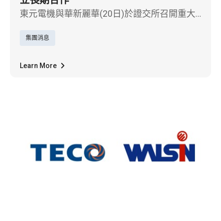
東元電機與華新麗華(20日)於證交所召開重大
訊息記者會，宣佈以增資發行新股受讓對價之
集團消息
方式，進行換股交易，以深化業務策略聯盟之
合作關係。具體而言，未來雙方將聚焦在智慧
化應用與新能源產業等領域，並且針對既有客
Learn More
戶資源整合，以互惠為基礎，建立長期合作關
係，加速事業發展， 並提升雙方競爭力。