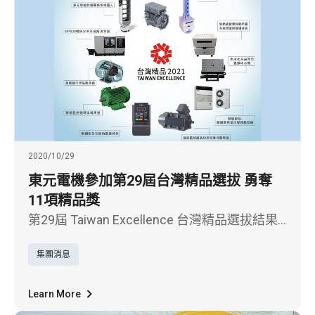
入選即有如此優異表現，董事長邱純枝表示，
透過公司治理、環境永續、員工關懷、社會參
與等面向，東元努力提升永續競爭力，並且鏈
結企
2020/10/29
東元電機參加第29屆台灣精品選拔 勇奪
11項精品獎
第29屆 Taiwan Excellence 台灣精品選拔結果
揭曉，東元電機勇奪11項精品獎，得獎數量為
集團消息
機電製造業之冠。同時更以高效能次世代電動
車動力系統入圍金、銀質獎的選拔，是繼去年
以送餐機器人得到銀質獎的殊榮後，連續第二
Learn More
年獲得入圍的肯定。