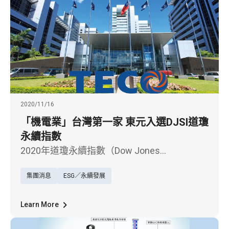
治理、環境永續、員工關懷、社會參與
2020/11/16
「機電業」台灣第一家 東元入選DJSI道瓊
永續指數
2020年道瓊永續指數（Dow Jones
Sustainability Index, DJSI）最新評選結果揭
集團消息
ESG／永續發展
曉，東元電機領先DJSI新興市場競爭者，是今
年唯一新入選「機電業」類別的企業，而且在
「創新管理」及「環境政策與管理系統」兩個
Learn More
項目倍受肯定，皆獲得滿分，東元電機第一次