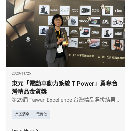
2020/11/25
東元「電動車動力系統 T Power」勇奪台
灣精品金質獎
第29屆 Taiwan Excellence 台灣精品選拔結果
揭曉，東元電機以「高效能次世代電動車用動
集團消息
電氣化
力系統」T Power勇奪台灣精品金質獎，為國
產自製唯一將車用馬達與驅動器二合一之廠
Learn More