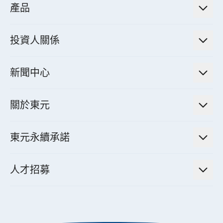
產品
綠色能源工程解決方案
電力傳輸與配電系統
電氣化解決方案
投資人關係
電力管理系統
電廠營運及管理解決方案
法人說明會資訊
高效馬達與節能系統
新聞中心
工業控制自動化解決方案
財務資訊
電動載具動力系統
新聞訊息
智慧商用空調節能解決方案
股東專欄
關於東元
減速機
實績案例
智慧家用空調節能解決方案
投資人活動
集團介紹
機器關節模組系統
東元永續承諾
資料中心解決方案
經營理念與原則
工業自動化產品
機電工程解決方案
董事長的話
公司治理
人才招募
全領域空調產品
電動載具動力系統解決方案
東元永續承諾
經營團隊與組織內規
智慧生活家電
幸福在東元
機器人(狗)動力系統解決方案
績效亮點
公司簡介
成長在東元
永續新聞