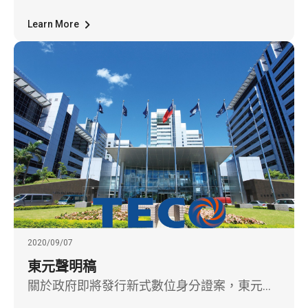
出口受到疫情衝擊，盼能為在地農漁民盡一份
心力，東元此次於食品展推出漁業專用水車的
Learn More
九溝馬達，可以幫養殖業節能省錢; 東元家電則
是展出變頻商用冰箱再進化版，可搭配雲端模
組，提供商家智慧節能的各種需求。
2020/09/07
東元聲明稿
關於政府即將發行新式數位身分證案，東元僅
針對下列幾項重點提出說明，冀能釐清是非、