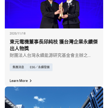
2020/11/18
東元電機董事長邱純枝 獲台灣企業永續傑
出人物獎
財團法人台灣永續能源研究基金會主辦之
「2020台灣企業永續獎」得獎名單（18）日揭
集團消息
ESG／永續發展
曉，東元電機邱純枝董事長榮獲個人獎項之最
高榮譽「企業永續傑出人物獎」，肯定邱純枝
女士推動企業邁向永續發展貢獻卓著，足堪為
Learn More
典範之傑出人物。而今年東元在永續競爭力的
表現更是突出，一舉入選道瓊永續指數的新興
市場指數，也是台灣機電業者首家入選DJSI新
興市場的企業。董事長邱純枝表示，透過公司