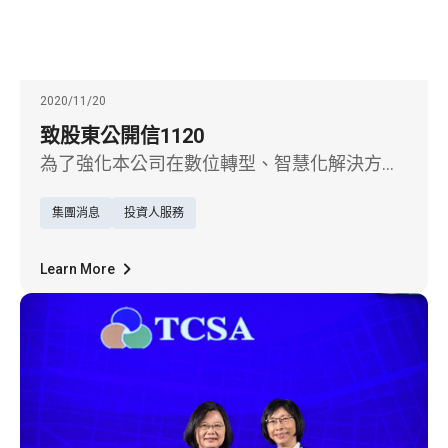
2020/11/20
致股東公開信1120
為了強化本公司在數位轉型、智慧化解決方
案、以及綠能事業的佈局，經由董事會決議，
集團消息
投資人服務
將與華新麗華深化業務策略聯盟之關係，以互
惠為基礎進行換股交易，建立長期合作關係。
本次合作將可提升雙方競爭力，並可望整合既
Learn More
有客戶資源，加速事業發展，為股東謀取最大
利益。