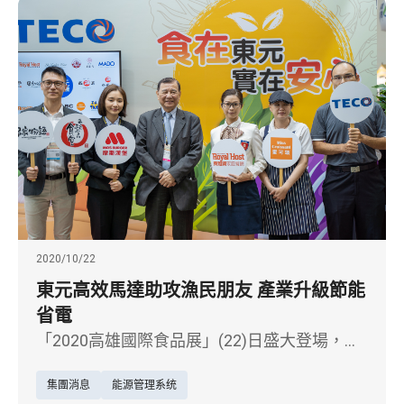
2020/10/22
東元高效馬達助攻漁民朋友 產業升級節能
省電
「2020高雄國際食品展」(22)日盛大登場，綠
能大廠東元電機首度以馬達產品，聯合東元餐
集團消息
能源管理系统
飲集團共同展出。東元表示，今年台灣農漁業