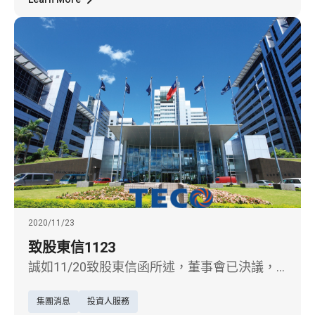
商，先進技術領先台灣市場。並已獲得台灣、
日本、泰國、印度、和越南等國內外多家電動
車業者之可能合作商機，可望於2021年第三季
之後，逐步實現。
2020/11/23
致股東信1123
誠如11/20致股東信函所述，董事會已決議，
將與華新麗華以互惠為基礎進行換股交易，透
集團消息
投資人服務
過深化業務策略聯盟，建立長期合作關係。