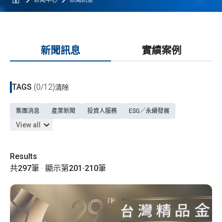
新聞中心
新聞訊息
新聞訊息
實績案例
TAGS
(0/12)
清除
集團消息
產業新聞
投資人服務
ESG／永續發展
View all
Results
共
297
筆 · 顯示第
201
-
210
筆