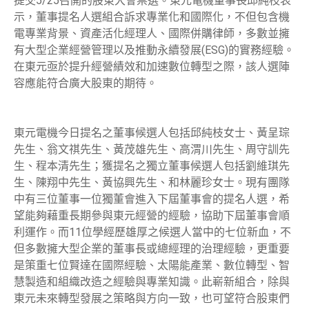
提交5/25召開的股東大會票選。東元電機董事長邱純枝表
示，董事提名人選組合訴求專業化和國際化，不但包含機
電專業背景、資產活化經理人、國際併購律師，多數並擁
有大型企業經營管理以及推動永續發展(ESG)的實務經驗。
在東元亟於提升經營績效和加速數位轉型之際，該人選陣
容應能符合廣大股東的期待。
東元電機今日提名之董事候選人包括邱純枝女士、黃呈琮
先生、翁文祺先生、黃茂雄先生、高渭川先生、周守訓先
生、程本清先生；獲提名之獨立董事候選人包括劉維琪先
生、陳翔中先生、黃協興先生、和林麗珍女士。現有團隊
中有三位董事一位獨董會進入下屆董事會的提名人選，希
望能夠藉重長期參與東元經營的經驗，協助下屆董事會順
利運作。而11位學經歷雄厚之候選人當中的七位新血，不
但多數擁大型企業的董事長或總經理的治理經驗，更重要
是策重七位賢達在國際經驗、太陽能產業、數位轉型、智
慧製造和組織改造之經驗與專業知識。此嶄新組合，除與
東元未來轉型發展之策略與方向一致，也可望符合股東們