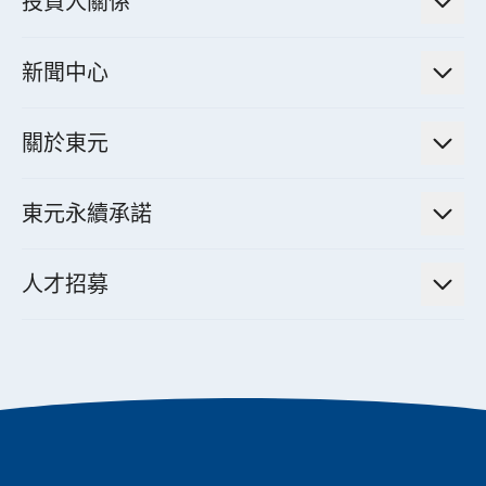
投資人關係
電力管理系統
電廠營運及管理解決方案
法人說明會資訊
高效馬達與節能系統
新聞中心
工業控制自動化解決方案
財務資訊
電動載具動力系統
新聞訊息
智慧商用空調節能解決方案
股東專欄
關於東元
減速機
實績案例
智慧家用空調節能解決方案
投資人活動
集團介紹
機器關節模組系統
東元永續承諾
資料中心解決方案
經營理念與原則
工業自動化產品
機電工程解決方案
董事長的話
公司治理
人才招募
全領域空調產品
電動載具動力系統解決方案
東元永續承諾
經營團隊與組織內規
智慧生活家電
幸福在東元
機器人(狗)動力系統解決方案
績效亮點
公司簡介
成長在東元
永續新聞
東元70
成為東元人
聚焦企業永續
實現共享願景