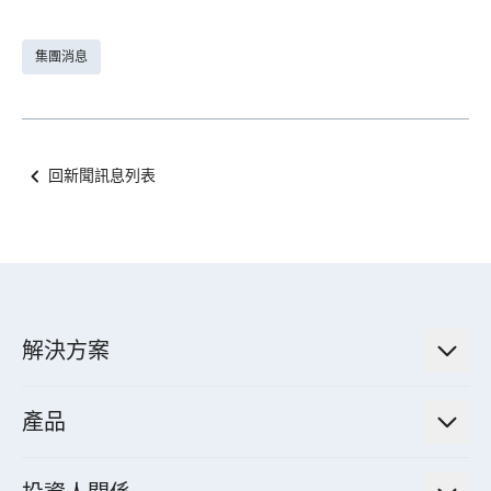
集團消息
回新聞訊息列表
解決方案
低碳永續解決方案
產品
綠色能源工程解決方案
電力傳輸與配電系統
電氣化解決方案