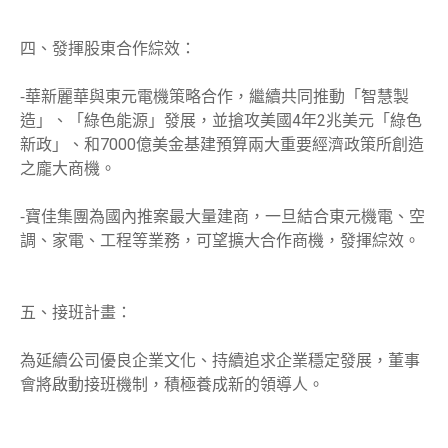
四、發揮股東合作綜效：
⁃華新麗華與東元電機策略合作，繼續共同推動「智慧製
造」、「綠色能源」發展，並搶攻美國4年2兆美元「綠色
新政」、和7000億美金基建預算兩大重要經濟政策所創造
之龐大商機。
⁃寶佳集團為國內推案最大量建商，一旦結合東元機電、空
調、家電、工程等業務，可望擴大合作商機，發揮綜效。
五、接班計畫：
為延續公司優良企業文化、持續追求企業穩定發展，董事
會將啟動接班機制，積極養成新的領導人。