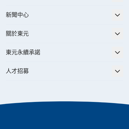
電力管理系統
電廠營運及管理解決方案
法人說明會資訊
高效馬達與節能系統
新聞中心
工業控制自動化解決方案
財務資訊
電動載具動力系統
新聞訊息
智慧商用空調節能解決方案
股東專欄
關於東元
減速機
實績案例
智慧家用空調節能解決方案
投資人活動
集團介紹
機器關節模組系統
東元永續承諾
資料中心解決方案
經營理念與原則
工業自動化產品
機電工程解決方案
董事長的話
公司治理
人才招募
全領域空調產品
電動載具動力系統解決方案
東元永續承諾
經營團隊與組織內規
智慧生活家電
幸福在東元
機器人(狗)動力系統解決方案
績效亮點
公司簡介
成長在東元
永續新聞
東元70
成為東元人
聚焦企業永續
實現共享願景