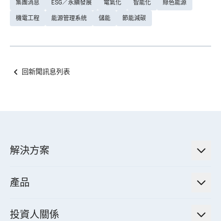
集團消息
ESG／永續發展
電氣化
智能化
綠色能源
機電工程
能源管理系统
儲能
節能減碳
回新聞訊息列表
解決方案
低碳永續解決方案
產品
綠色能源工程解決方案
電力傳輸與配電系統
電氣化解決方案
投資人關係