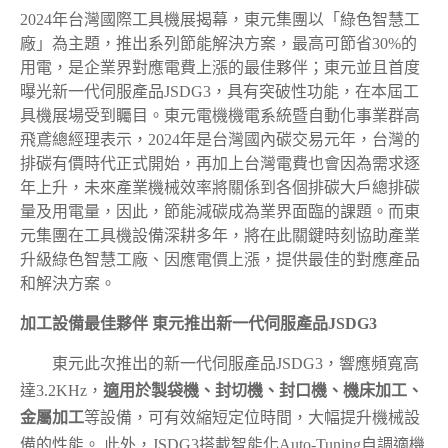
2024
年台灣國際工具機展揭幕，東元集團以「綠色智慧工
廠」為主題，推出系列節能解決方案，最高可節省30%的
用電，是企業界對應電費上漲的最佳夥伴；東元並且首度
曝光新一代伺服產品JSDG3，具有突破性功能，在本屆工
具機展場受到矚目。東元電機機電系統暨自動化事業群高
飛鳶總經理表示，2024年是台灣國內碳交易元年，台灣的
排碳有價時代正式開始，再加上台灣電費也會因為需求逐
年上升，未來產業機械效率將關係到各個排碳大戶總排碳
量及用電量，因此，節能減碳成為業界面臨的課題。而東
元集團在工具機設備深耕多年，將在此關鍵時刻協助產業
升級綠色智慧工廠、因應電價上漲，提供最佳的對應產品
和解決方案。
加工設備最佳夥伴 東元推出新一代伺服產品JSDG3
東元此次推出的新一代伺服產品JSDG3，響應頻寬高
達3.2KHz，
適用於製袋機、封切機、封口機、機床加工、
金屬加工
等設備，可有效縮短定位時間，大幅提升機械設
備的性能。 此外，JSDG3搭載智能化Auto-Tuning自調適機