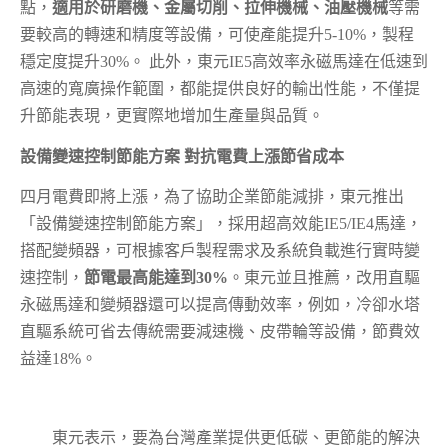
點，
適用於研磨機、金屬切削、拉伸機械、油壓機械
等需
要較高的轉速和精度等設備，可使產能提升5-10%，製程
穩定度提升30%。 此外，東元IE5高效率永磁馬達在低速到
高速的寬廣操作範圍，都能提供良好的輸出性能，不僅提
升節能表現，更實際地增加生產量與品質。
設備變速控制節能方案 對抗電費上漲節省成本
四月電費即將上漲，為了協助企業節能減排，東元推出
「設備變速控制節能方案」，採用超高效能IE5/IE4馬達，
搭配變頻器，可根據客戶製程需求及系統負載進行實時變
速控制，
節電最高能達到30%
。東元並且推薦，改用直驅
永磁馬達和變頻器還可以提高傳動效率，例如，冷卻水塔
直驅系統可省去傳統需要減速機、皮帶輪等設備，節費效
益達18%。
東元表示，要為台灣產業提供更低碳、更節能的解決