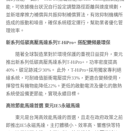
能，可依據機台狀況自行設定調整路徑距離與速度規劃，
並新增摩擦力補償與共振抑制補償算法，有效抑制機構所
造成的振動和噪音，確保系統穩定運行，幫助業者優化管
理效率。
新系列低碳高壓馬達系列T-HiPro+ 搭配變頻最環保
隨著全球製造業對於環境保護的重視日益提升，東元
推出新系列低碳高壓馬達系列T-HiPro+，功率密度提高
40%，碳足跡減少30%。 此外，T-HiPro+採用獨家專利絕
緣系統，可耐峰值脈衝電壓提升33%，更適合變頻使用，
揮發性有機物能降低22%。更低的啟動電流及優化的散熱
系統使設備更節能，實現永續目標。
高效節能馬達首選 東元IE5永磁馬達
東元是台灣高效能馬達的首選，且走在政府政策之前
即推出IE5永磁馬達，主打體積小、效率高、響應快等特