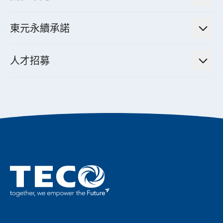
減速機
實績案例
智慧家用空調節能解決方案
投資人活動
集團介紹
機器關節模組系統
東元永續承諾
資料中心解決方案
經營理念與原則
工業自動化產品
機電工程解決方案
董事長的話
公司治理
人才招募
全領域空調產品
電動載具動力系統解決方案
東元永續承諾
經營團隊與組織內規
智慧生活家電
幸福在東元
機器人(狗)動力系統解決方案
績效亮點
公司簡介
成長在東元
永續新聞
東元70
成為東元人
聚焦企業永續
實現共享願景
促進低碳轉型
永續報告書
歷年證書