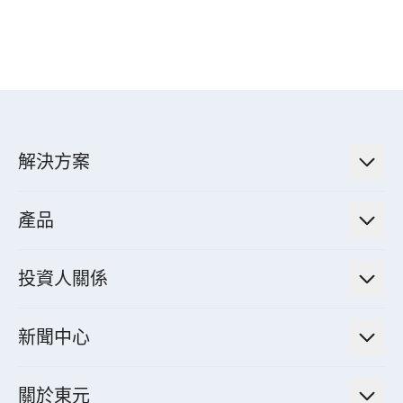
解決方案
低碳永續解決方案
產品
綠色能源工程解決方案
電力傳輸與配電系統
電氣化解決方案
投資人關係
電力管理系統
電廠營運及管理解決方案
法人說明會資訊
高效馬達與節能系統
新聞中心
工業控制自動化解決方案
財務資訊
電動載具動力系統
新聞訊息
智慧商用空調節能解決方案
股東專欄
關於東元