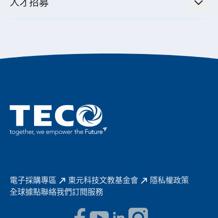
公司治理
人才招募
全領域空調產品
電動載具動力系統解決方案
東元永續承諾
經營團隊與組織內規
智慧生活家電
幸福在東元
機器人(狗)動力系統解決方案
績效亮點
公司簡介
成長在東元
永續新聞
東元70
成為東元人
聚焦企業永續
實現共享願景
促進低碳轉型
永續報告書
歷年證書
電子採購專區
東元科技文教基金會
隱私權政策
全球據點
聯絡我們
訂閱服務