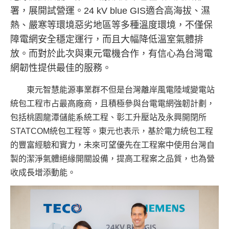
署，展開試營運。
24 kV blue GIS
適合高海拔、濕
熱、嚴寒等環境惡劣地區等多種溫度環境，不僅保
障電網安全穩定運行，而且大幅降低溫室氣體排
放。而對於此次與東元電機合作，有信心為台灣電
網韌性提供最佳的服務。
東元智慧能源事業群不但是台灣離岸風電陸域變電站
統包工程市占最高廠商，且積極參與台電電網強韌計劃，
包括桃園龍潭儲能系統工程、彰工升壓站及永興開閉所
STATCOM
統包工程等。東元也表示，基於電力統包工程
的豐富經驗和實力，未來可望優先在工程案中使用台灣自
製的潔淨氣體絕緣開關設備，提高工程案之品質，也為營
收成長增添動能。