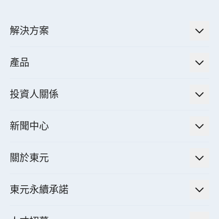
解決方案
低碳永續解決方案
產品
綠色能源工程解決方案
電力傳輸與配電系統
電氣化解決方案
投資人關係
電力管理系統
電廠營運及管理解決方案
法人說明會資訊
高效馬達與節能系統
新聞中心
工業控制自動化解決方案
財務資訊
電動載具動力系統
新聞訊息
智慧商用空調節能解決方案
股東專欄
關於東元
減速機
實績案例
智慧家用空調節能解決方案
投資人活動
集團介紹
機器關節模組系統
東元永續承諾
資料中心解決方案
經營理念與原則
工業自動化產品
機電工程解決方案
董事長的話