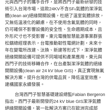
元與西門子的攜手合作，是將西門子最新研發的技
術引入台灣市場，這款
24KV
不含
SF
氣體的潔淨氣
6
體
(clean air)
絕緣開關設備，杜絕了溫室氣體排放，
又無低溫液化的顧慮，在不使用含氟氣體的同時，
仍可確保不影響設備的安全性、生命週期成本，且
外形尺寸也不受影響。東元電機智慧能源事業群張
松鑌總經理表示，台電推動韌性電網計劃，未來十
年在變電所改建、汰換、新建等形式下，潔淨氣體
絕緣開關設備可提供不同場域和產業應用，東元與
西門子的技術移轉合作，在台產製潔淨氣體的絕緣
開關設備
(clean air 24 kV blue GIS)
，真正實現無氟
解決方案，提升台灣的供電品質，降低溫室效應，
建構國家永續發展。
台灣西門子智慧基礎建設總監
Fabian Bergeron
指出，西門子最新開發的
24 kV blue GIS
潔淨氣體
絕緣開關設備，第一批解決方案已在歐洲完成部