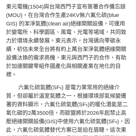
東元電機
(1504)
與台灣西門子宣布簽署合作備忘錄
(MOU)
，在台灣合作生產
24KV
無六氟化硫
(blue
GIS)
的潔淨氣體
(clean air)
絕緣開關設備，可運用
於變電所、科學園區、風電、光電等場域，共同致
力於環境永續發展。東元表示，台灣邁向零碳永
續，初估未來全台將有約上萬台潔淨氣體絕緣開關
設備汰換的需求商機，東元與西門子的合作，有助
於加速關鍵零組件國產化與相關產業在地化的目
標。
六氟化硫氣體
(SF
)
是電力業常用的絕緣介
6
質，但卻屬於溫室氣體之一，根據環境部氣候變遷
署的資料顯示，六氟化硫氣體
(SF
)
的暖化潛能是二
6
氧化碳的
2
萬
3500
倍，而歐盟將於
2026
年起禁止高
壓絕緣開關設備
(GIS)
中使用六氟化硫氣體
(SF
)
，因
6
此，六氟化硫氣體替代方案已是迫在眉睫。這次東