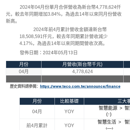
2024
年
04
月份單月合併營收為新台幣
4,778,624
仟
元，較去年同期
增加
3.84%
，為過去
1
4
年以來同月份營收
新
高。
2024
年前
4
月累計營收金額達新台幣
18,508,591
仟元，較去年同期累計營收減少
4.17%
，為過去
1
4
年以來同期間營收次高。
發佈日期：
2024
年
05
月
13
日
月份
月營收
(
新台幣千元
)
04
月
4,778,624
累計
18,508,591
歷史資料請參閱：
https://www.teco.com.tw/announce/finance
月份
比較基礎
三大
智慧能源
>
智
04
月
YOY
(
↑
) 
智慧生活
>
智
前
4
月累計
YOY
‹—›