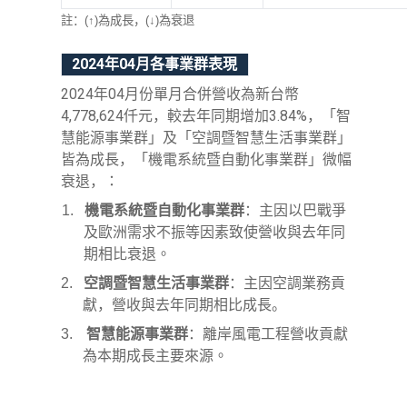
註：
(
↑
)
為成長，
(
↓
)
為衰退
2024
年
04
月各事業群表現
2024
年
04
月份單月合併營收為新台幣
4,778,624
仟元，較去年同期增加
3.84%
，
「智
慧能源事業群」及「空調暨智慧生活事業群」
「機電系統暨自動化事業群」微幅
皆為成長，
衰退
，
：
1.
機電系統暨自動化事業群
：
主
因以巴戰爭
及歐洲需求不振等因素致使
營收與去年同
期相比衰退。
2.
空調暨智慧生活事業群
：主因空調業務貢
獻，營收與去年同期相比成長。
3.
智慧能源事業群
：離岸風電工程營收
貢獻
為本期成長主要來源。