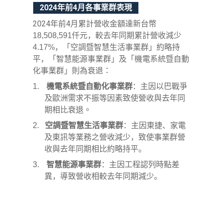
2024
年前
4
月各事業群表現
2024
年前
4
月累計營收金額達新台幣
仟元，較去年同期累計營收
18,508,591
減少
，「空調暨智慧生活事業群」約略持
4.17%
平，「智慧能源事業群」
及
「機電系統暨自動
化事業群」則為衰退
：
1.
機電系統暨自動化事業群
：
主
因以巴戰爭
及歐洲需求不振等因素致使
營收與去年同
期相比衰退。
2.
空調暨智慧生活事業群
：主因東捷、家電
及東訊等業務之營收減少，致使事業群營
收與去年同期相比約略持平。
3.
智慧能源事業群
：主因工程認列時點差
異，導致營收相較去年同期減少。