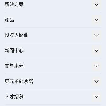
解決方案
低碳永續解決方案
產品
綠色能源工程解決方案
電力傳輸與配電系統
電氣化解決方案
投資人關係
電力管理系統
電廠營運及管理解決方案
法人說明會資訊
高效馬達與節能系統
新聞中心
工業控制自動化解決方案
財務資訊
電動載具動力系統
新聞訊息
智慧商用空調節能解決方案
股東專欄
關於東元
減速機
實績案例
智慧家用空調節能解決方案
投資人活動
集團介紹
機器關節模組系統
東元永續承諾
資料中心解決方案
經營理念與原則
工業自動化產品
機電工程解決方案
董事長的話
公司治理
人才招募
全領域空調產品
電動載具動力系統解決方案
東元永續承諾
經營團隊與組織內規