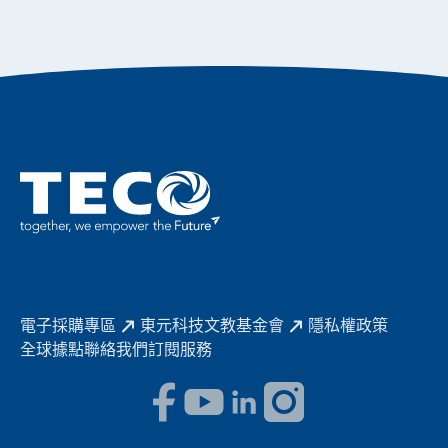
智慧生活家電
幸福在東元
機器人(狗)動力系統解決方案
績效亮點
公司簡介
成長在東元
永續新聞
東元70
成為東元人
聚焦企業永續
實現共享願景
促進低碳轉型
永續報告書
歷年證書
電子採購專區
東元科技文教基金會
隱私權政策
全球據點
聯絡我們
訂閱服務