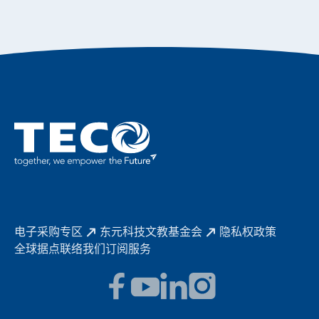
智慧生活家电
幸福在东元
机器人(狗)动力系统解决方案
绩效亮点
公司简介
成长在东元
永续新闻
东元70
成为东元人
聚焦企业永续
实现共享愿景
促进低碳转型
永续报告书
历年证书
电子采购专区
东元科技文教基金会
隐私权政策
全球据点
联络我们
订阅服务