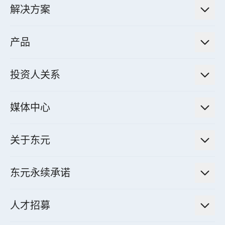
解决方案
低碳永续解决方案
产品
绿色能源工程解决方案
电力传输与配电系统
电气化解决方案
投资人关系
电力管理系统
电厂营运及管理解决方案
法人说明会信息
高效马达与节能系统
媒体中心
工业控制自动化解决方案
财务信息
电动载具动力系统
新闻讯息
智慧商用空调节能解决方案
股东专栏
关于东元
减速机
实绩案例
智慧家用空调节能解决方案
投资人活动
集团介绍
机器关节模组系统
东元永续承诺
资料中心解决方案
经营理念与原则
工业自动化产品
机电工程解决方案
董事长的话
公司治理
人才招募
全领域空调产品
电动载具动力系统解决方案
东元永续承诺
经营团队与组织内规