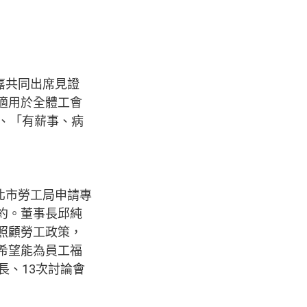
嘉共同出席見證
適用於全體工會
、「有薪事、病
北市勞工局申請專
約。董事長邱純
照顧勞工政策，
希望能為員工福
長、13次討論會