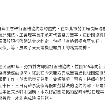
1)日與工會舉行團體協約簽約儀式，在新北市勞工局長陳瑞
長邱純枝、工會理事長宋承軒代表雙方簽字。這份團協將
項優於現行勞動法令之約定，包括「產檢假提高至10日」
災假」等，展現了東元電機照顧員工的踏實精神。
在民國82年，勞資雙方即簽訂團體協約，並自106年向新
經持續滾動協商，終於在今天雙方完成簽署進化版團體協
艱鉅工作，並表示東元尊重工會傾聽勞工聲音，持續推動
至十日、三日有薪事病假等優於勞基法的協約內容，都是
理事長宋承軒則回應，本次修訂團體協約歷時4年2任理事
出善意，才能完成這項任務。