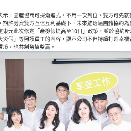
表示，團體協商可採漸進式，不用一次到位，雙方可先就
，期許勞資雙方互信互利基礎下，未來能透過團體協約為
定東元此次修定「產檢假提高至10日」政策，並於協約新
天災假」等照護員工的內容，顯示公司不但持續打造幸福
環境，也共創勞資雙贏。