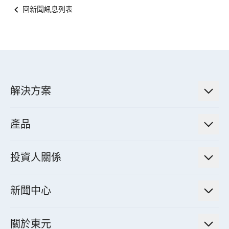
回新聞訊息列表
解決方案
低碳永續解決方案
產品
綠色能源工程解決方案
電力傳輸與配電系統
電氣化解決方案
投資人關係
電力管理系統
電廠營運及管理解決方案
法人說明會資訊
高效馬達與節能系統
新聞中心
工業控制自動化解決方案
財務資訊
電動載具動力系統
新聞訊息
智慧商用空調節能解決方案
股東專欄
關於東元