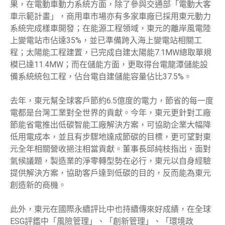
果，在電動車動力系統方面，除了參與交通部「電動大客
車示範計畫」，商用車市場亦有多家車廠已採用東元動力
系統完成樣車開發；在能源工程領域，東元的離岸風電陸
上變電站市佔達35%，並已準備跨入海上變電站相關工
程；太陽能工程建置，已完成自建太陽能7.1MW總取單規
模已達11.4MW；而在儲能方面，更取得台電龍潭儲能設
備系統統包工程，佔台電自建儲能容量佔比37.5%。
去年，東元幫全球客戶節約6.5億度的電力，節省的每一度
電都是台灣工業對全世界的貢獻。今年，東元更針對工廠
節能省電推出低碳智能工廠解決方案，可協助企業大幅降
低用電成本，並且有步驟地達成節碳的目標，更可望對東
元全年相關營收挹注相當貢獻。董事長邱純枝指出，面對
氣候議題，製造業的淨零轉型勢在必行，東元以自身經驗
提供解決方案，協助客戶達到低碳的目的，反而能為東元
創造新的商機。
此外，東元在國際永續評比中也持續傳來好成績，在全球
ESG評鑑中「風險管理」、「創新管理」、「環境政