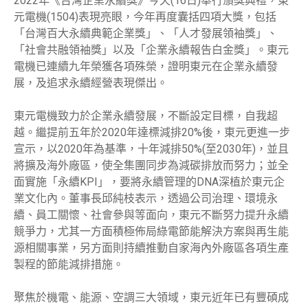
2022年《台灣企業永續獎》今天(16日)舉行頒獎典禮，東
元電機(1504)表現亮眼，今年再度囊括四項大獎，包括
「台灣百大永續典範企業獎」、「人才發展領袖獎」、
「社會共融領袖獎」以及「企業永續報告白金獎」。東元
電機已連續九年榮獲各項殊榮，證明東元在企業永續發
展，及追求永續經營表現傑出。
東元電機致力於企業永續發展，不斷設定目標，自我超
越。繼提前五年於2020年達標減排20%後，東元更進一步
宣示，以2020年為基準，十年減排50%(至2030年)，並且
將擴及海外廠區，使全集團同步為減碳排放而努力；並全
面實施「永續KPI」，要將永續管理的DNA深植於東元企
業文化內。董事長邱純枝表示，透過公司治理、環境永
續、員工關懷、社會參與等面向，東元不斷努力提升永續
競爭力，尤其一方面積極佈局綠電節能解決方案與再生能
源相關事業，另方面則持續推動自家海內外廠區各項生產
製程的節能減排措施。
聚焦於機電、能源、空調三大領域，東元近年已有豐碩成