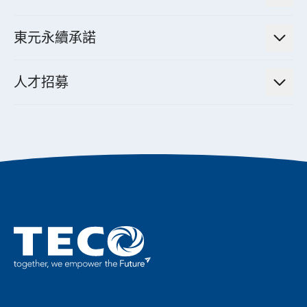
減速機
實績案例
智慧家用空調節能解決方案
投資人活動
集團介紹
機器關節模組系統
東元永續承諾
資料中心解決方案
經營理念與原則
工業自動化產品
機電工程解決方案
董事長的話
公司治理
人才招募
全領域空調產品
電動載具動力系統解決方案
東元永續承諾
經營團隊與組織內規
智慧生活家電
幸福在東元
機器人(狗)動力系統解決方案
績效亮點
公司簡介
成長在東元
永續新聞
東元70
成為東元人
聚焦企業永續
實現共享願景
促進低碳轉型
永續報告書
歷年證書