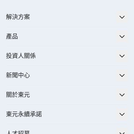
解決方案
低碳永續解決方案
產品
綠色能源工程解決方案
電力傳輸與配電系統
電氣化解決方案
投資人關係
電力管理系統
電廠營運及管理解決方案
法人說明會資訊
高效馬達與節能系統
新聞中心
工業控制自動化解決方案
財務資訊
電動載具動力系統
新聞訊息
智慧商用空調節能解決方案
股東專欄
關於東元
減速機
實績案例
智慧家用空調節能解決方案
投資人活動
集團介紹
機器關節模組系統
東元永續承諾
資料中心解決方案
經營理念與原則
工業自動化產品
機電工程解決方案
董事長的話
公司治理
人才招募