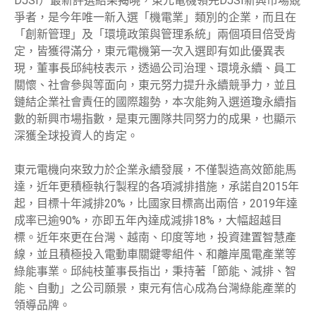
DJSI）最新評選結果揭曉，東元電機領先DJSI新興市場競
爭者，是今年唯一新入選「機電業」類別的企業，而且在
「創新管理」及「環境政策與管理系統」兩個項目倍受肯
定，皆獲得滿分，東元電機第一次入選即有如此優異表
現，董事長邱純枝表示，透過公司治理、環境永續、員工
關懷、社會參與等面向，東元努力提升永續競爭力，並且
鏈結企業社會責任的國際趨勢，本次能夠入選道瓊永續指
數的新興市場指數，是東元團隊共同努力的成果，也顯示
深獲全球投資人的肯定。
東元電機向來致力於企業永續發展，不僅製造高效節能馬
達，近年更積極執行製程的各項減排措施，承諾自2015年
起，目標十年減排20%，比國家目標高出兩倍，2019年達
成率已逾90%，亦即五年內達成減排18%，大幅超越目
標。近年來更在台灣、越南、印度等地，投資建置智慧產
線，並且積極投入電動車關鍵零組件、和離岸風電產業等
綠能事業。邱純枝董事長指岀，秉持著「節能、減排、智
能、自動」之公司願景，東元有信心成為台灣綠能產業的
領導品牌。