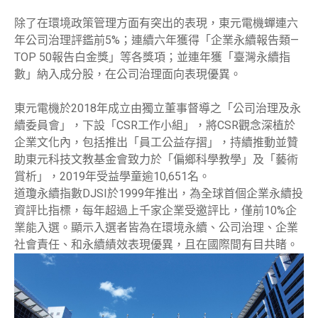
除了在環境政策管理方面有突出的表現，東元電機蟬連六
年公司治理評鑑前5%；連續六年獲得「企業永續報告類—
TOP 50報告白金獎」等各獎項；並連年獲「臺灣永續指
數」納入成分股，在公司治理面向表現優異。
東元電機於2018年成立由獨立董事督導之「公司治理及永
續委員會」，下設「CSR工作小組」，將CSR觀念深植於
企業文化內，包括推出「員工公益存摺」，持續推動並贊
助東元科技文教基金會致力於「偏鄉科學教學」及「藝術
賞析」，2019年受益學童逾10,651名。
道瓊永續指數DJSI於1999年推出，為全球首個企業永續投
資評比指標，每年超過上千家企業受邀評比，僅前10%企
業能入選。顯示入選者皆為在環境永續、公司治理、企業
社會責任、和永續績效表現優異，且在國際間有目共睹。