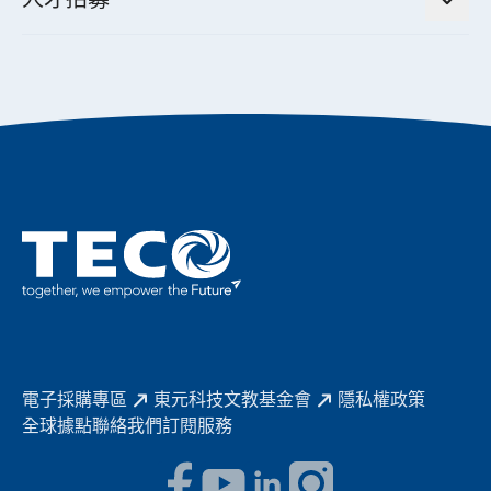
全領域空調產品
電動載具動力系統解決方案
東元永續承諾
經營團隊與組織內規
智慧生活家電
幸福在東元
機器人(狗)動力系統解決方案
績效亮點
公司簡介
成長在東元
永續新聞
東元70
成為東元人
聚焦企業永續
實現共享願景
促進低碳轉型
永續報告書
歷年證書
電子採購專區
東元科技文教基金會
隱私權政策
全球據點
聯絡我們
訂閱服務