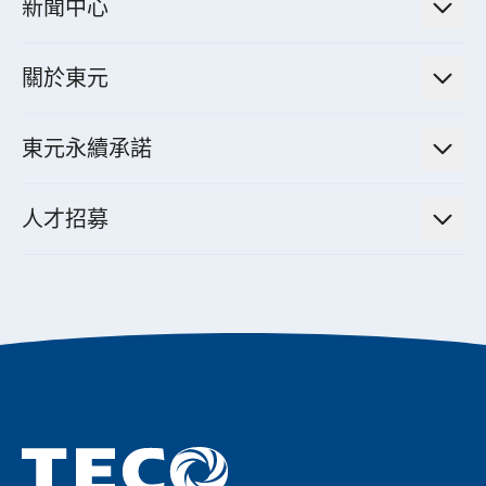
高效馬達與節能系統
新聞中心
工業控制自動化解決方案
財務資訊
電動載具動力系統
新聞訊息
智慧商用空調節能解決方案
股東專欄
關於東元
減速機
實績案例
智慧家用空調節能解決方案
投資人活動
集團介紹
機器關節模組系統
東元永續承諾
資料中心解決方案
經營理念與原則
工業自動化產品
機電工程解決方案
董事長的話
公司治理
人才招募
全領域空調產品
電動載具動力系統解決方案
東元永續承諾
經營團隊與組織內規
智慧生活家電
幸福在東元
機器人(狗)動力系統解決方案
績效亮點
公司簡介
成長在東元
永續新聞
東元70
成為東元人
聚焦企業永續
實現共享願景
促進低碳轉型