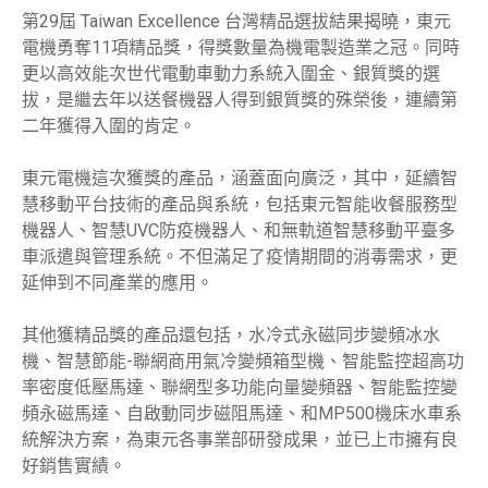
第29屆 Taiwan Excellence 台灣精品選拔結果揭曉，東元
電機勇奪11項精品獎，得獎數量為機電製造業之冠。同時
更以高效能次世代電動車動力系統入圍金、銀質獎的選
拔，是繼去年以送餐機器人得到銀質獎的殊榮後，連續第
二年獲得入圍的肯定。
東元電機這次獲獎的產品，涵蓋面向廣泛，其中，延續智
慧移動平台技術的產品與系統，包括東元智能收餐服務型
機器人、智慧UVC防疫機器人、和無軌道智慧移動平臺多
車派遣與管理系統。不但滿足了疫情期間的消毒需求，更
延伸到不同產業的應用。
其他獲精品獎的產品還包括，水冷式永磁同步變頻冰水
機、智慧節能-聯網商用氣冷變頻箱型機、智能監控超高功
率密度低壓馬達、聯網型多功能向量變頻器、智能監控變
頻永磁馬達、自啟動同步磁阻馬達、和MP500機床水車系
統解決方案，為東元各事業部研發成果，並已上市擁有良
好銷售實績。