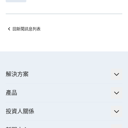
回新聞訊息列表
解決方案
低碳永續解決方案
產品
綠色能源工程解決方案
電力傳輸與配電系統
電氣化解決方案
投資人關係
電力管理系統
電廠營運及管理解決方案
法人說明會資訊