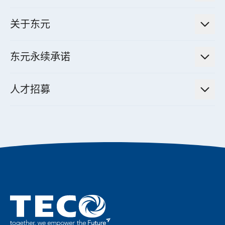
财务信息
电动载具动力系统
新闻讯息
智慧商用空调节能解决方案
股东专栏
关于东元
减速机
实绩案例
智慧家用空调节能解决方案
投资人活动
集团介绍
机器关节模组系统
东元永续承诺
资料中心解决方案
经营理念与原则
工业自动化产品
机电工程解决方案
董事长的话
公司治理
人才招募
全领域空调产品
电动载具动力系统解决方案
东元永续承诺
经营团队与组织内规
智慧生活家电
幸福在东元
机器人(狗)动力系统解决方案
绩效亮点
公司简介
成长在东元
永续新闻
东元70
成为东元人
聚焦企业永续
实现共享愿景
促进低碳转型
永续报告书