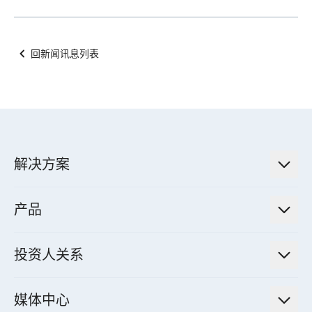
回新闻讯息列表
解决方案
低碳永续解决方案
产品
绿色能源工程解决方案
电力传输与配电系统
电气化解决方案
投资人关系
电力管理系统
电厂营运及管理解决方案
法人说明会信息
高效马达与节能系统
媒体中心
工业控制自动化解决方案