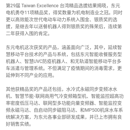
第29届 Taiwan Excellence 台湾精品选拔结果揭晓，东元
电机勇夺11项精品奖，得奖数量为机电制造业之冠。同时
更以高效能次世代电动车动力系统入围金、银质奖的选
拔，是继去年以送餐机器人得到银质奖的殊荣后，连续第
二年获得入围的肯定。
东元电机这次获奖的产品，涵盖面向广泛，其中，延续智
慧移动平台技术的产品与系统，包括东元智能收餐服务型
机器人、智慧UVC防疫机器人、和无轨道智能移动平台多
车派遣与管理系统。不但满足了疫情期间的消毒需求，更
延伸到不同产业的应用。
其他获精品奖的产品还包括，水冷式永磁同步变频冰水
机、智慧节能-联网商用气冷变频箱型机、智能监控超高功
率密度低压马达、联网型多功能向量变频器、智能监控变
频永磁马达、自启动同步磁阻马达、和MP500机床水车系
统解决方案，为东元各事业部研发成果，并已上市拥有良
好销售实绩。