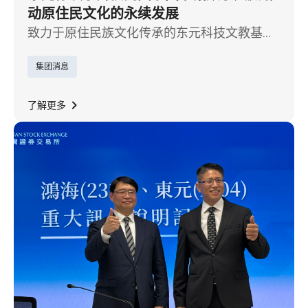
动原住民文化的永续发展
致力于原住民族文化传承的东元科技文教基金
会，获国家图书馆（以下简称国图）邀请参与
集团消息
《时空交织：原住民智能与记忆的共鸣》特
展，将其保存的「惊叹乐舞」视频正式纳入数
字典藏系统。为表彰基金会多年来在教育推广
了解更多
与文化纪录上的贡献，国图于8月1日特展开幕
式上特别颁发感谢状，肯定基金会于原住民族
文化的深耕努力。