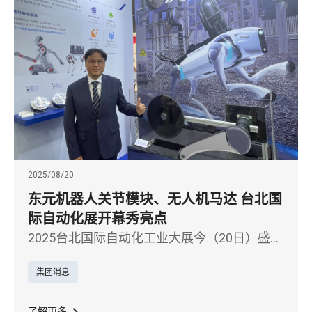
2025/08/20
东元机器人关节模块、无人机马达 台北国
际自动化展开幕秀亮点
2025台北国际自动化工业大展今（20日）盛大
登场，东元电机（1504）以「智能低碳制造，
集团消息
打造智能永续场域」为主题，聚焦于关键制程
控制与智能高效传动应用，现场除完整呈现
了解更多