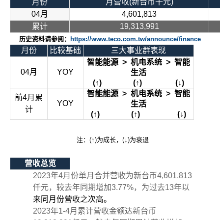
月份
月营收
(
新台币千元
)
04
月
4,601,813
累计
19,313,991
历史资料请参阅：
https://www.teco.com.tw/announce/finance
月份
比较基础
三大事业群表现
智能能源
>
机电系统
>
智能
04
月
YOY
生活
(
↑
) (
↑
) (
↓
)
智能能源
>
机电系统
>
智能
前
4
月累
YOY
生活
计
(
↑
) (
↑
) (
↓
)
注：
(
↑
)
为成长，
(
↓
)
为衰退
营收总览
2023
年
4
月份单月合并营收为新台币
4,601,813
仟元，较去年同期增加
3.77%
，为过去
13
年以
来同月份营收之次高。
2023
年
1-4
月累计营收金额达新台币