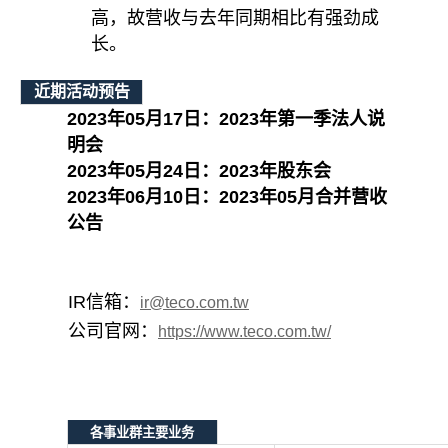
高，故营收与去年同期相比有强劲成
长。
近期活动预告
2023
年
05
月
17
日：
2023
年第一季法人说
明会
2023
年
05
月
24
日：
2023
年股东会
2023
年
06
月
10
日：
2023
年
05
月合并营收
公告
IR
信箱：
ir@teco.com.tw
公司官网：
https://www.teco.com.tw/
各事业群主要业务