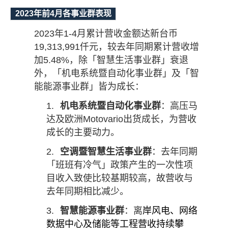
2023
年前
4
月各事业群表现
2023
年
1-4
月累计营收金额达新台币
19,313,991
仟元，较去年同期累计营收增
加
5.48%
，除「智慧生活事业群」衰退
外，「机电系统暨自动化事业群」及「智
能能源事业群」皆为成长：
1.
机电系统暨自动化事业群
：高压马
达及欧洲
Motovario
出货成长，为营收
成长的主要动力。
2.
空调暨智慧生活事业群
：去年同期
「班班有冷气」政策产生的一次性项
目收入致使比较基期较高，故营收与
去年同期相比减少。
3.
智慧能源事业群
：离
岸风电、网络
数据中心及储能等工程营收持续攀