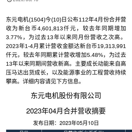
东元电机
(1504)
今
(10)
日公布
112
年
4
月份合并营
收为新台币
4,601,813
仟元，较去年同期增加
3.77%
，为过去
13
年以来同月份营收之次高。
2023
年
1-4
月累计营收金额达新台币
19,313,991
仟元，较去年同期累计营收增加
5.48%
，为过去
13
年以来同期间营收新高。主要成长动能来自高
压马达出货成长，以及能源事业的工程营收持续
攀高。详细内容请见下方信息。
东元电机股份有限公司
2023
04
年
月合并营收摘要
2023
05
10
发布日期：
年
月
日