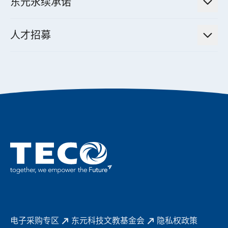
东元永续承诺
资料中心解决方案
经营理念与原则
工业自动化产品
机电工程解决方案
董事长的话
公司治理
人才招募
全领域空调产品
电动载具动力系统解决方案
东元永续承诺
经营团队与组织内规
智慧生活家电
幸福在东元
机器人(狗)动力系统解决方案
绩效亮点
公司简介
成长在东元
永续新闻
东元70
成为东元人
聚焦企业永续
实现共享愿景
促进低碳转型
永续报告书
历年证书
电子采购专区
东元科技文教基金会
隐私权政策