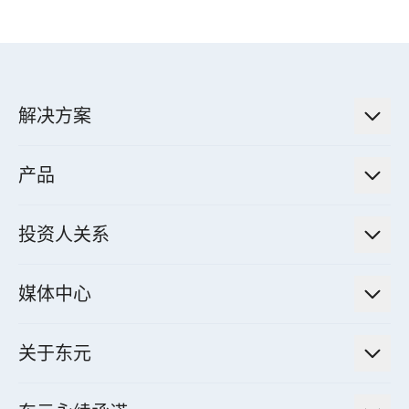
解决方案
低碳永续解决方案
产品
绿色能源工程解决方案
电力传输与配电系统
电气化解决方案
投资人关系
电力管理系统
电厂营运及管理解决方案
法人说明会信息
高效马达与节能系统
媒体中心
工业控制自动化解决方案
财务信息
电动载具动力系统
新闻讯息
智慧商用空调节能解决方案
股东专栏
关于东元
减速机
实绩案例
智慧家用空调节能解决方案
投资人活动
集团介绍
机器关节模组系统