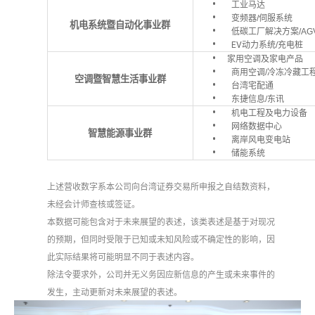
工业马达
变频器
/
伺服系统
机电系统
暨自动化事业群
低碳工厂解决方案
/AG
EV
动力系统
/
充电桩
家用空调及家电产品
商用空调
/
冷冻冷藏工
空调暨智慧生活事业群
台湾宅配通
东捷信息
/
东讯
机电工程及电力设备
网络数据中心
智慧能源事业群
离岸风电变电站
储能系统
上述营收数字系本公司向台湾证券交易所申报之自结数资料，
未经会计师查核或签证。
本数据可能包含对于未来展望的表述，该类表述是基于对现况
的预期，但同时受限于已知或未知风险或不确定性的影响，因
此实际结果将可能明显不同于表述内容。
除法令要求外，公司并无义务因应新信息的产生或未来事件的
发生，主动更新对未来展望的表述。