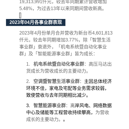
19,313,991
仟元，较去年同期累计营收增加
5.48%
，为过去
13
年以来同期间营收新高。
2023
年
04
月各事业群表现
2023
年
4
月份单月合并营收为新台币
4,601,813
仟元，较去年同期增加
3.77%
，除「智慧生活
事业群」衰退外，「机电系统暨自动化事业
群」及「智能能源事业群」皆为成长：
1.
机电系统暨自动化事业群
：高压马达出
货成长为营收成长的主要动力。
2.
空调暨智慧生活事业群
：
主因总体经济
环境不佳，家电及宅配等业务需求较弱，
致使营收与去年同期相比减少。
3.
智慧能源事业群
：离
岸风电、网络数据
中心及储能等工程营收持续攀高，
为营收
成长的主要动力。
。