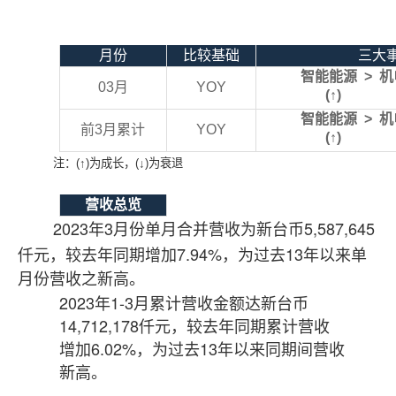
月份
比较基础
三大
智能能源
>
机
03
月
YOY
(
↑
) 
智能能源
>
机
前
3
月累计
YOY
(
↑
) 
注：
(
↑
)
为成长，
(
↓
)
为衰退
营收总览
2023
3
5,587,645
年
月份单月合并营收为新台币
7.94%
13
仟元，较去年同期增加
，为过去
年以
来单
月份营收之新高。
2023
1-3
年
月累计营收金额达新台币
14,712,178
仟元，较去年同期累计营收
6.02%
13
增加
，为过去
年以来同期间营收
新高。