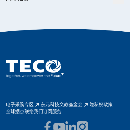
电动载具动力系统解决方案
东元永续承诺
经营团队与组织内规
智慧生活家电
幸福在东元
机器人(狗)动力系统解决方案
绩效亮点
公司简介
成长在东元
永续新闻
东元70
成为东元人
聚焦企业永续
实现共享愿景
促进低碳转型
永续报告书
历年证书
电子采购专区
东元科技文教基金会
隐私权政策
全球据点
联络我们
订阅服务