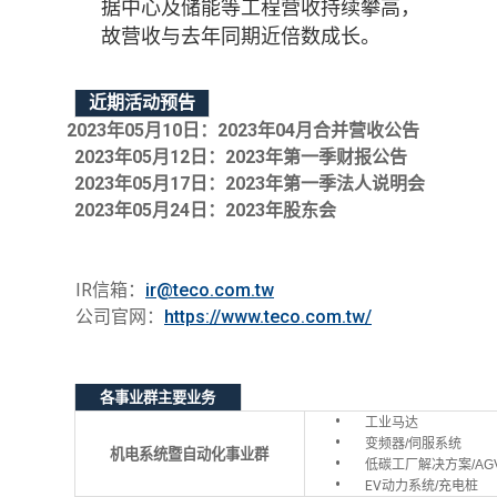
据中心及储能等工程营收持续攀高，
故营收与去年同期近倍数成长。
近期活动预告
2023
年
05
月
10
日：
2023
年
04
月合并营收公告
2023
年
05
月
12
日：
2023
年第一季财报公告
2023
年
05
月
17
日：
2023
年第一季法人说明会
2023
年
05
月
24
日：
2023
年股东会
IR信箱：
ir@teco.com.tw
公司官网：
https://www.teco.com.tw/
各事业群主要业务
工业马达
变频器
/
伺服系统
机电系统
暨自动化事业群
低碳工厂解决方案
/AG
EV
动力系统
/
充电桩