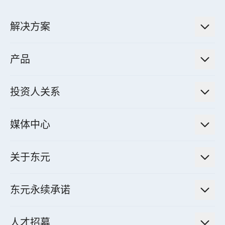
解决方案
低碳永续解决方案
产品
绿色能源工程解决方案
电力传输与配电系统
电气化解决方案
投资人关系
电力管理系统
电厂营运及管理解决方案
法人说明会信息
高效马达与节能系统
媒体中心
工业控制自动化解决方案
财务信息
电动载具动力系统
新闻讯息
智慧商用空调节能解决方案
股东专栏
关于东元
减速机
实绩案例
智慧家用空调节能解决方案
投资人活动
集团介绍
机器关节模组系统
东元永续承诺
资料中心解决方案
经营理念与原则
工业自动化产品
机电工程解决方案
董事长的话
公司治理
人才招募
全领域空调产品