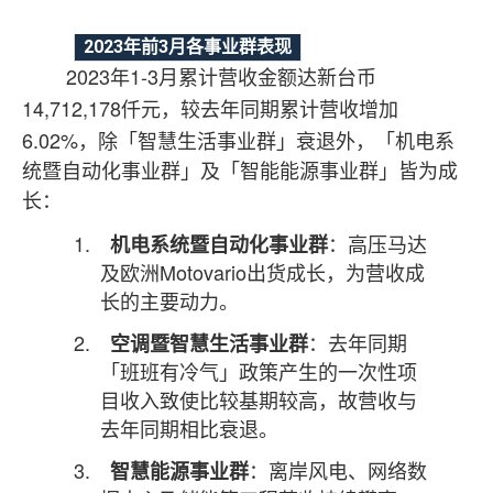
2023
3
年前
月各事业群表现
2023
1-3
年
月累计营收金额达新台币
14,712,178
仟元，较去年同期累计营收增加
6.02%
，除「智慧生活事业群」衰退外，「机电系
统暨自动化事业群」及「智能能源事业群」皆为成
长：
1.
机电系统暨自动化事业群
：高压马达
Motovario
及欧洲
出货成长，为营收成
长的主要动力。
2.
空调暨智慧生活事业群
：去年同期
「班班有冷气」政策产生的一次性项
目收入致使比较基期较高，故营收与
去年同期相比衰退。
3.
智慧能源事业群
：离
岸风电、网络数