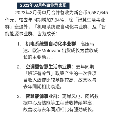
2023
03
年
月各事业群表现
2023
3
5,587,645
年
月份单月合并营收为新台币
7.94%
仟元，较去年同期增加
，除「智慧生活事业
群」衰退外，「机电系统暨自动化事业群」及「智
能能源事业群」皆为成长：
1.
机电系统暨自动化事业群
：高压马
Motovario
达、欧洲
出货成长为营收成
长的主要动力。
2.
空调暨智慧生活事业群
：去年同期
「班班有冷气」政策产生的一次性项
目收入致使比较基期较高，故营收与
去年同期相比衰退。
3.
智慧能源事业群
：离
岸风电、网络数
据中心及储能等工程营收持续攀高，
故营收与去年同期相比有强劲成长。