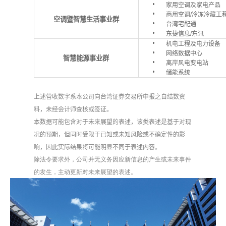
家用空调及家电产品
商用空调
/
冷冻冷藏工
空调暨智慧生活事业群
台湾宅配通
东捷信息
/
东讯
机电工程及电力设备
网络数据中心
智慧能源事业群
离岸风电变电站
储能系统
上述营收数字系本公司向台湾证券交易所申报之自结数资
料，未经会计师查核或签证。
本数据可能包含对于未来展望的表述，该类表述是基于对现
况的预期，但同时受限于已知或未知风险或不确定性的影
响，因此实际结果将可能明显不同于表述内容。
除法令要求外，公司并无义务因应新信息的产生或未来事件
的发生，主动更新对未来展望的表述。