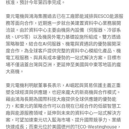
核准，預計今年第四季完成。
東元電機與鴻海集團過去已在工廠節能減排與ESCO能源服
務等面向合作，近期進一步就台美建置資料中心業務展開
洽談。由於資料中心主要由機房內設備（伺服器、冷卻系
統、UPS等）以及機房外電力基礎設施所組成，雙方透過
策略聯盟，結合在AI伺服器、機電與資通訊的優勢展開深
度合作，為全球客戶提供完整的資料中心模組化產品、機
電工程服務、與具有成本優勢的一站式解決方案。目標市
場不僅涵蓋台灣與亞洲，更延伸至美國與中東等地區的龐
大商機。
東元電機利明献董事長表示，AI崛起與貿易保護主義正重
塑全球經濟與供應鏈，也迎來龐大的新商機與合作模式。
藉由鴻海長期為國際科技大廠提供全球供應鏈的優勢能
力，和東元的策略合作可以自現在已經合作的低碳智慧工
廠與能源服務領域，延伸到未來的資料中心一站式解決方
案，可望加速東元切入藍海市場、提升國際競爭力、業績
快速成長；而東元位於美國德州的TECO-Westinghouse，