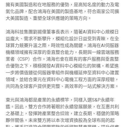
擁有美國製造和在地服務的優勢，是高知名度的動力及電
氣化品牌，配合鴻海在美國的製造基地，符合兩家公司擴
大美國製造、重塑全球供應鏈的策略方向。
鴻海科技集團劉揚偉董事長表示，隨著AI資料中心規模日
益龐大、需求不斷攀升，模組化設計日益受到青睞，在全
球算力競賽升溫之際，時效性成為關鍵。鴻海在AI伺服器
機櫃領域擁有深厚的垂直整合能力，長期與一線雲端服務
業者（CSP）合作。鴻海也會在既有的客戶服務與垂直整
合優勢之下，積極開發AI資料中心模組化的架構，希望進
一步將價值鏈從伺服器零組件與機櫃延伸至資料中心建置
領域，並結合東元在資料中心電機工程方面的深厚經驗，
共同為全球客戶提供更完整、高效率的一站式解決方案。
東元與鴻海都是產業的永續標竿，同樣入選S&P永續年
鑑。因此，雙方合作將著眼於永續發展願景，在互惠共利
之基礎上，發揮跨產業整合綜效，建立長期、穩健的策略
夥伴關係。未來雙方將以本次增資換股為全球布局的起