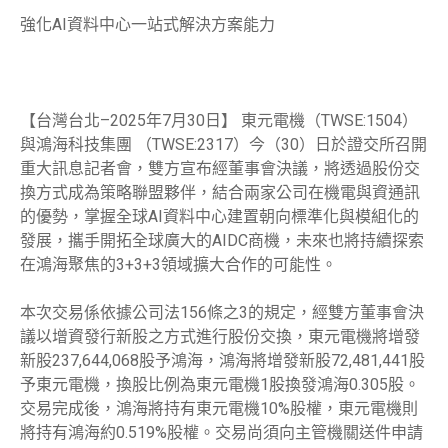
強化AI資料中心一站式解決方案能力
【台灣台北–2025年7月30日】 東元電機（TWSE:1504）
與鴻海科技集團 （TWSE:2317）今（30）日於證交所召開
重大訊息記者會，雙方宣布經董事會決議，將透過股份交
換方式成為策略聯盟夥伴，結合兩家公司在機電與資通訊
的優勢，掌握全球AI資料中心建置朝向標準化與模組化的
發展，攜手開拓全球廣大的AIDC商機，未來也將持續探索
在鴻海聚焦的3+3+3領域擴大合作的可能性。
本次交易係依據公司法156條之3的規定，經雙方董事會決
議以增資發行新股之方式進行股份交換，東元電機將增發
新股237,644,068股予鴻海，鴻海將增發新股72,481,441股
予東元電機，換股比例為東元電機1股換發鴻海0.305股。
交易完成後，鴻海將持有東元電機10%股權，東元電機則
將持有鴻海約0.519%股權。交易尚須向主管機關送件申請