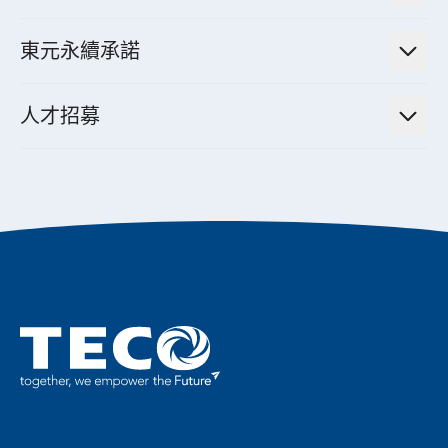
實績案例
智慧家用空調節能解決方案
投資人活動
集團介紹
機器關節模組系統
東元永續承諾
資料中心解決方案
經營理念與原則
工業自動化產品
機電工程解決方案
董事長的話
公司治理
人才招募
全領域空調產品
電動載具動力系統解決方案
東元永續承諾
經營團隊與組織內規
智慧生活家電
幸福在東元
機器人(狗)動力系統解決方案
績效亮點
公司簡介
成長在東元
永續新聞
東元70
成為東元人
聚焦企業永續
實現共享願景
促進低碳轉型
永續報告書
歷年證書