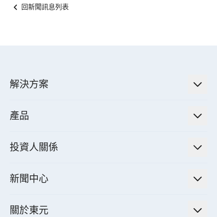
回新聞訊息列表
解決方案
低碳永續解決方案
產品
綠色能源工程解決方案
電力傳輸與配電系統
電氣化解決方案
投資人關係
電力管理系統
電廠營運及管理解決方案
法人說明會資訊
高效馬達與節能系統
新聞中心
工業控制自動化解決方案
財務資訊
電動載具動力系統
新聞訊息
智慧商用空調節能解決方案
股東專欄
關於東元
減速機