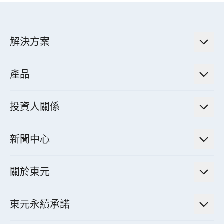
解決方案
低碳永續解決方案
產品
綠色能源工程解決方案
電力傳輸與配電系統
電氣化解決方案
投資人關係
電力管理系統
電廠營運及管理解決方案
法人說明會資訊
高效馬達與節能系統
新聞中心
工業控制自動化解決方案
財務資訊
電動載具動力系統
新聞訊息
智慧商用空調節能解決方案
股東專欄
關於東元
減速機
實績案例
智慧家用空調節能解決方案
投資人活動
集團介紹
機器關節模組系統
東元永續承諾
資料中心解決方案
經營理念與原則
工業自動化產品