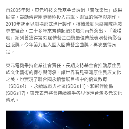
自2005年起，東元科技文教基金會透過「驚嘆樂舞」成果
展演，鼓勵傳習團隊積極投入古謠、樂舞的保存與創作。
2010年起更以劇場形式進行製作，持續激勵原鄉團隊挑戰
專業舞台，二十多年來累積超過30場海內外演出。「驚嘆
號」系列曾獲得第32屆傳藝金曲獎最佳傳統表演藝術影音
出版獎，今年第九度入圍入圍傳藝金曲獎，再次獲得肯
定。
東元電機秉持企業社會責任，長期支持基金會推動原住民
族文化藝術的保存與傳承，讓世界看見臺灣原住民族文化
之美，也實現了聯合國永續發展目標中的優質教育
（SDGs4）、永續城市與社區(SDGs11)、和夥伴關係
(SDGs17)，東元表示將會持續攜手各界促進台灣多元文化
傳承。