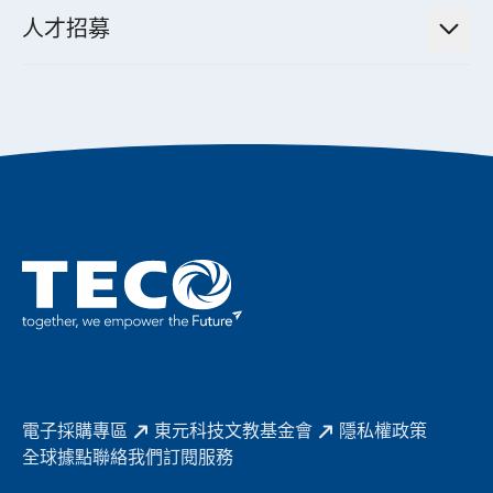
機電工程解決方案
董事長的話
公司治理
人才招募
全領域空調產品
電動載具動力系統解決方案
東元永續承諾
經營團隊與組織內規
智慧生活家電
幸福在東元
機器人(狗)動力系統解決方案
績效亮點
公司簡介
成長在東元
永續新聞
成為東元人
聚焦企業永續
實現共享願景
促進低碳轉型
永續報告書
歷年證書
電子採購專區
東元科技文教基金會
隱私權政策
全球據點
聯絡我們
訂閱服務