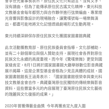
會李世光董事長表示，原住民文化只有語言、沒有文字、
沒有譜曲，但為了能傳承原住民古謠文化精神，東元科技
文教基金會每年都努力與合作夥伴進行弦樂編曲、專業燈
光音響與影像設計的現場融合，讓驚嘆號每一場樂舞演
出，都盡可能地將文化記憶透過劇場形式生動再現。
東元持續深耕保存原住民族文化獲國家圖書館典藏
此次活動獲教育部、原住民族委員會指導，文化部補助，
並有二十餘個單位與個人贊助支持，展現社會各界對原住
民族文化永續的高度重視。而今年《驚嘆樂舞》更受到國
家級肯定，8月1日將於國家圖書館大廳舉辦數位影音典藏
展示揭幕，這是企業型基金會極為少見且具體的成就，國
家圖書館館長王涵青表示：「國家圖書館很榮幸與東元科
技文教基金會合作，典藏臺灣原住民獨特的傳統樂舞影音
資料，這些豐富多元的內容展現了臺灣原住民族文化藝術
的瑰麗與文化復振的成果。」
2020年曾獲傳藝金曲獎 今年再獲肯定九度入圍