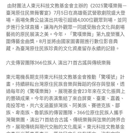
由財團法人東元科技文教基金會主辦的《2025驚嘆樂舞－
臺灣原住民樂舞饗宴》7月5日在高雄衛武營歌劇院盛大登
場。兩場免費公益演出共吸引超過4,000位觀眾到場，並同
步進行全球直播，讓海內外觀眾一同感受融合文化與劇場
藝術的原民展演之美。今年，「驚嘆樂舞」第九度榮獲入
圍傳藝金曲獎，8月並將由國家圖書館進行數位影音典
藏，為臺灣原住民族珍貴的文化資產留存永續的記錄。
六支傳習團隊366位族人 演出71首古謠與傳統樂舞
東元電機長期支持東元科技文教基金會推動「驚嘆號」計
畫，持續耕耘台灣原住民族音樂與舞蹈的保存與發展，透
過每年的《驚嘆樂舞》，展現基金會23年來在文化振興上
的豐碩成果。今年的表演集結了來自屏東、臺東、嘉義、
南投等地，共六支涵蓋排灣族、阿美族、賽德克族、鄒
族、卑南族、魯凱族的傳習團隊，366位原住民族人攜手
灣聲樂團，演出71首結合古謠、傳統樂舞與弦樂的跨界合
作，展現傳統與現代交融的文化風采。東元科技文教基金