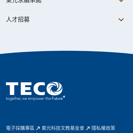
東元永續承諾
資料中心解決方案
經營理念與原則
工業自動化產品
機電工程解決方案
董事長的話
公司治理
人才招募
全領域空調產品
電動載具動力系統解決方案
東元永續承諾
經營團隊與組織內規
智慧生活家電
幸福在東元
機器人(狗)動力系統解決方案
績效亮點
公司簡介
成長在東元
永續新聞
東元70
成為東元人
聚焦企業永續
實現共享願景
促進低碳轉型
永續報告書
歷年證書
電子採購專區
東元科技文教基金會
隱私權政策