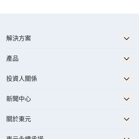
解決方案
低碳永續解決方案
產品
綠色能源工程解決方案
電力傳輸與配電系統
電氣化解決方案
投資人關係
電力管理系統
電廠營運及管理解決方案
法人說明會資訊
高效馬達與節能系統
新聞中心
工業控制自動化解決方案
財務資訊
電動載具動力系統
新聞訊息
智慧商用空調節能解決方案
股東專欄
關於東元
減速機
實績案例
智慧家用空調節能解決方案
投資人活動
集團介紹
機器關節模組系統