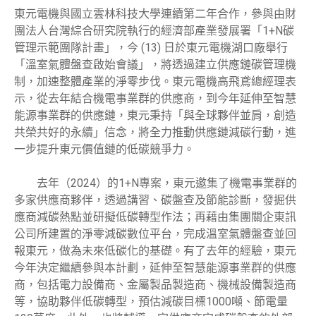
東元電機與國立雲林科技大學連續第二年合作，參與由財
團法人台灣綜合研究院執行的經濟部產業發展署「1+N碳
管理示範團隊計畫」，今 (13) 日於東元電機湖口廠舉行
「溫室氣體盤查啟始會議」，將透過建立供應鏈碳管理機
制，加速整體產業的淨零步伐。東元電機高飛鳶總經理表
示，從去年結合機電事業群的供應商，到今年延伸至智慧
能源事業群的供應鏈，東元秉持「與全球夥伴並肩，創造
共榮共好的永續」信念，將全力推動供應鏈減碳行動，進
一步提升東元價值鏈的低碳競爭力。
去年（2024）的1+N專案，東元邀集了機電事業群的
多家供應商夥伴，透過講習、碳盤查及節能診斷，發掘供
應商減碳熱點並研擬低碳轉型作法；再藉由集團關企東訊
公司所建置的淨零減碳數位平台，完成溫室氣體盤查並回
報東元，做為未來低碳化的基礎。有了去年的經驗，東元
今年決定繼續參與本計劃，延伸至智慧能源事業群的供應
商，包括電力設備商、金屬製品製造商、機械設備製造商
等，協助夥伴低碳轉型，預估減碳目標1000噸、節電量