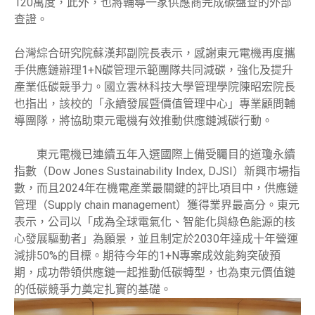
120萬度，此外，也將輔導一家供應商完成碳盤查的外部
查證。
台灣綜合研究院蘇漢邦副院長表示，感謝東元電機再度攜
手供應鏈辦理1+N碳管理示範團隊共同減碳，強化及提升
產業低碳競爭力。國立雲林科技大學管理學院陳昭宏院長
也指出，該校的「永續發展暨價值管理中心」專業顧問輔
導團隊，將協助東元電機有效推動供應鏈減碳行動。
東元電機已連續五年入選國際上備受矚目的道瓊永續
指數（Dow Jones Sustainability Index, DJSI）新興市場指
數，而且2024年在機電產業最關鍵的評比項目中，供應鏈
管理（Supply chain management）獲得業界最高分。東元
表示，公司以「成為全球電氣化、智能化與綠色能源的核
心發展驅動者」為願景，並且制定於2030年達成十年營運
減排50%的目標。期待今年的1+N專案成效能夠突破預
期，成功帶領供應鏈一起推動低碳轉型，也為東元價值鏈
的低碳競爭力奠定扎實的基礎。