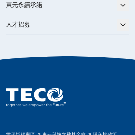
機器關節模組系統
東元永續承諾
資料中心解決方案
經營理念與原則
工業自動化產品
機電工程解決方案
董事長的話
公司治理
人才招募
全領域空調產品
電動載具動力系統解決方案
東元永續承諾
經營團隊與組織內規
智慧生活家電
幸福在東元
機器人(狗)動力系統解決方案
績效亮點
公司簡介
成長在東元
永續新聞
成為東元人
聚焦企業永續
實現共享願景
促進低碳轉型
永續報告書
歷年證書
電子採購專區
東元科技文教基金會
隱私權政策