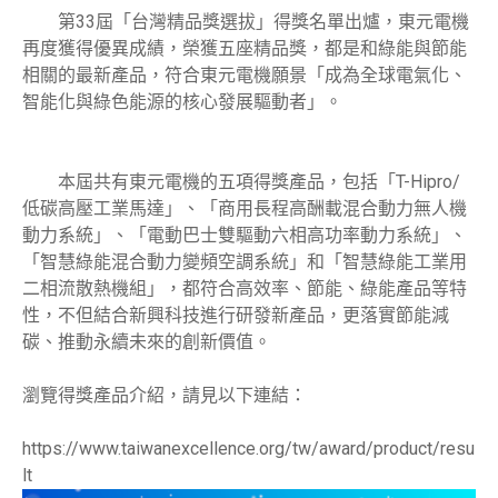
第33屆「台灣精品獎選拔」得獎名單出爐，東元電機
再度獲得優異成績，榮獲五座精品獎，都是和綠能與節能
相關的最新產品，符合東元電機願景「成為全球電氣化、
智能化與綠色能源的核心發展驅動者」。
本屆共有東元電機的五項得獎產品，包括「T-Hipro/
低碳高壓工業馬達」、「商用長程高酬載混合動力無人機
動力系統」、「電動巴士雙驅動六相高功率動力系統」、
「智慧綠能混合動力變頻空調系統」和「智慧綠能工業用
二相流散熱機組」，都符合高效率、節能、綠能產品等特
性，不但結合新興科技進行研發新產品，更落實節能減
碳、推動永續未來的創新價值。
瀏覽得獎產品介紹，請見以下連結：
https://www.taiwanexcellence.org/tw/award/product/resu
lt