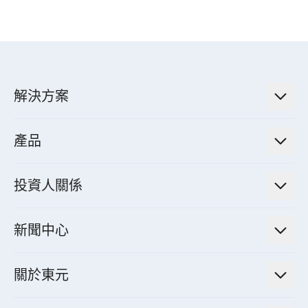
解決方案
低碳永續解決方案
產品
綠色能源工程解決方案
電力傳輸與配電系統
電氣化解決方案
投資人關係
電力管理系統
電廠營運及管理解決方案
法人說明會資訊
高效馬達與節能系統
新聞中心
工業控制自動化解決方案
財務資訊
電動載具動力系統
新聞訊息
智慧商用空調節能解決方案
股東專欄
關於東元
減速機
實績案例
智慧家用空調節能解決方案
投資人活動
集團介紹