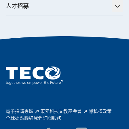
董事長的話
公司治理
人才招募
全領域空調產品
電動載具動力系統解決方案
東元永續承諾
經營團隊與組織內規
智慧生活家電
幸福在東元
機器人(狗)動力系統解決方案
績效亮點
公司簡介
成長在東元
永續新聞
東元70
成為東元人
聚焦企業永續
實現共享願景
促進低碳轉型
永續報告書
歷年證書
電子採購專區
東元科技文教基金會
隱私權政策
全球據點
聯絡我們
訂閱服務