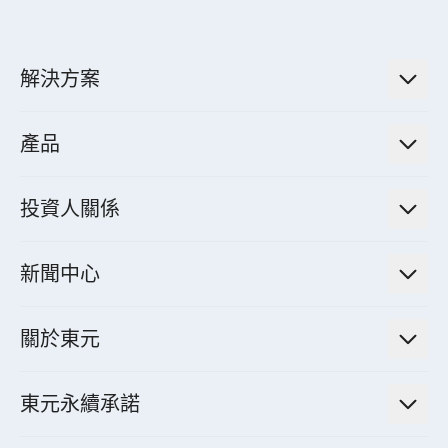
解決方案
低碳永續解決方案
產品
綠色能源工程解決方案
電力傳輸與配電系統
電氣化解決方案
投資人關係
電力管理系統
電廠營運及管理解決方案
法人說明會資訊
高效馬達與節能系統
新聞中心
工業控制自動化解決方案
財務資訊
電動載具動力系統
新聞訊息
智慧商用空調節能解決方案
股東專欄
關於東元
減速機
實績案例
智慧家用空調節能解決方案
投資人活動
集團介紹
機器關節模組系統
東元永續承諾
資料中心解決方案
經營理念與原則
工業自動化產品
機電工程解決方案