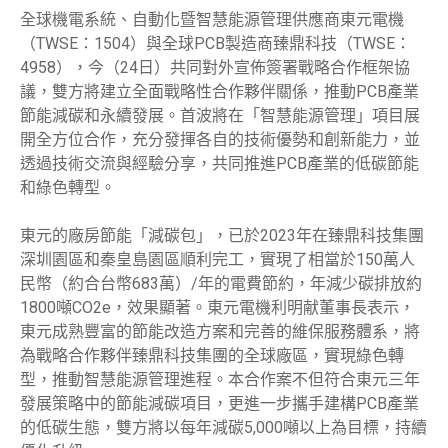
全球機電系統、自動化暨智慧能源管理供應商東元電機
（TWSE：1504）與全球PCB製造商臻鼎科技（TWSE：
4958），今（24日）共同對外宣佈簽署戰略合作框架協
議，雙方將建立全面戰略性合作夥伴關係，推動PCB產業
節能減碳和永續發展。首波將在「智慧能源管理」項目展
開全方位合作，充分發揮各自的技術優勢和創新能力，並
透過技術交流與經驗分享，共同推進PCB產業的低碳節能
和綠色轉型。
東元的廠房節能「減碳包」，已於2023年在臻鼎科技集團
深圳園區和秦皇島園區順利完工，實現了相當於150萬人
民幣（約合台幣683萬）/年的電費節約，年減少碳排放約
1800噸CO2e，效果顯著。東元電機利明献董事長表示，
東元成熟豐富的節能改造方案和完善的維保服務體系，將
為戰略合作夥伴臻鼎科技集團的全球廠區，實現綠色轉
型，推動智慧能源管理進程。本合作案不但符合東元三年
發展策略中的節能減碳項目，更進一步攜手建構PCB產業
的低碳生態，雙方將以每年減碳5,000噸以上為目標，持續