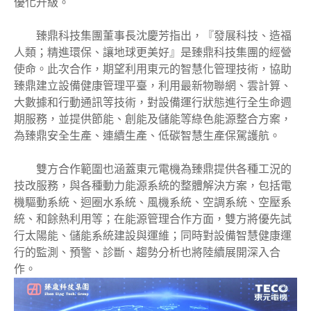
優化升級。
臻鼎科技集團董事長沈慶芳指出，『發展科技、造福
人類；精進環保、讓地球更美好』是臻鼎科技集團的經營
使命。此次合作，期望利用東元的智慧化管理技術，協助
臻鼎建立設備健康管理平臺，利用最新物聯網、雲計算、
大數據和行動通訊等技術，對設備運行狀態進行全生命週
期服務，並提供節能、創能及儲能等綠色能源整合方案，
為臻鼎安全生產、連續生產、低碳智慧生產保駕護航。
雙方合作範圍也涵蓋東元電機為臻鼎提供各種工況的
技改服務，與各種動力能源系統的整體解決方案，包括電
機驅動系統、迴圈水系統、風機系統、空調系統、空壓系
統、和餘熱利用等；在能源管理合作方面，雙方將優先試
行太陽能、儲能系統建設與運維；同時對設備智慧健康運
行的監測、預警、診斷、趨勢分析也將陸續展開深入合
作。