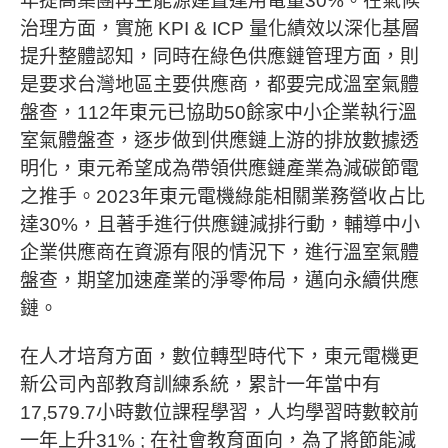
年提高集團再生能源建置達用電量30%。在氣候
治理方面，實施 KPI & ICP 量化績效以深化基層
提升整體認知，同時在綠色供應鏈管理方面，則
是要求台灣地區主要供應商，都要完成溫室氣體
盤查，112年東元已協助50餘家中小企業執行溫
室氣體盤查，逐步做到供應鏈上游的排放數據透
明化，東元希望成為帶領供應鏈產業為減碳節電
之推手。2023年東元電機綠能相關業務營收占比
達30%，且著手進行供應鏈減排行動，輔導中小
企業供應商在資源有限的情況下，進行溫室氣體
盤查，期望加速產業的淨零佈局，邁向永續供應
鏈。
在人才培育方面，數位轉型時代下，東元電機更
新公司內部教育訓練系統，累計一年當中有
17,579.7小時數位課程學習，人均學習時數較前
一年上升31% ; 在社會教育面向，為了將節能減