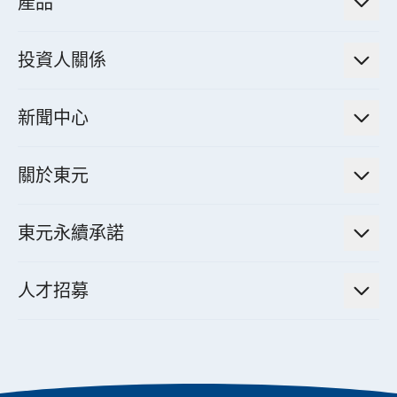
產品
綠色能源工程解決方案
電力傳輸與配電系統
電氣化解決方案
投資人關係
電力管理系統
電廠營運及管理解決方案
法人說明會資訊
高效馬達與節能系統
新聞中心
工業控制自動化解決方案
財務資訊
電動載具動力系統
新聞訊息
智慧商用空調節能解決方案
股東專欄
關於東元
減速機
實績案例
智慧家用空調節能解決方案
投資人活動
集團介紹
機器關節模組系統
東元永續承諾
資料中心解決方案
經營理念與原則
工業自動化產品
機電工程解決方案
董事長的話
公司治理
人才招募
全領域空調產品
電動載具動力系統解決方案
東元永續承諾
經營團隊與組織內規
智慧生活家電
幸福在東元
機器人(狗)動力系統解決方案
績效亮點
公司簡介
成長在東元
永續新聞
東元70