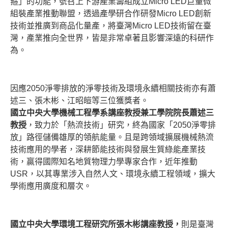
箍」的功能，號召上下游產業籌組成立Micro LED巨量微
組裝產業推動聯盟，透過產學研合作研發Micro LED創新
技術並推廣到商品化量產，將臺灣Micro LED技術留在臺
灣，產業推向全世界，皆是非常卓著且影響深遠的科研作
為。
因應2050淨零排放的淨零技術及環境永續相關技術亦有蕭
述三、張木彬、江昭皚等三位獲獎者。
國立中央大學機械工程學系講座教授兼工學院院長蕭述三
教授
，致力於「熱流技術」研究，終為國家「2050淨零排
放」路徑儲備雄厚的領航能量。且是跨領域擴展機械熱流
技術應用的學者，深耕節能技術與發展生質綠能產業技
術，贏得國際知名地質物理力學專家合作，近年推動
USR，以其專業涉入自然人文、環境永續工程領域，擴大
學術應用廣度和層次。
國立中央大學環境工程研究所張木彬講座教授，
則是臺灣