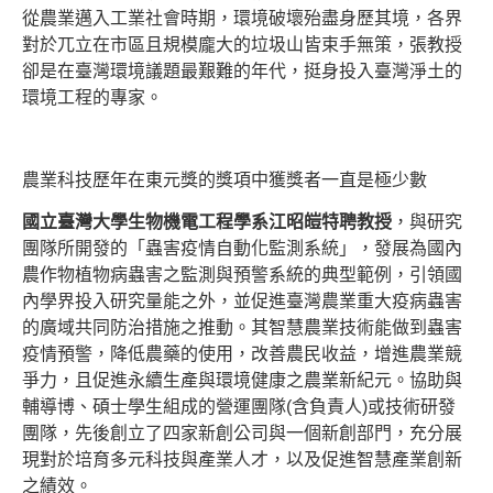
從農業邁入工業社會時期，環境破壞殆盡身歷其境，各界
對於兀立在市區且規模龐大的垃圾山皆束手無策，張教授
卻是在臺灣環境議題最艱難的年代，挺身投入臺灣淨土的
環境工程的專家。
農業科技歷年在東元獎的獎項中獲獎者一直是極少數
國立臺灣大學生物機電工程學系江昭皚特聘教授
，與研究
團隊所開發的「蟲害疫情自動化監測系統」，發展為國內
農作物植物病蟲害之監測與預警系統的典型範例，引領國
內學界投入研究量能之外，並促進臺灣農業重大疫病蟲害
的廣域共同防治措施之推動。其智慧農業技術能做到蟲害
疫情預警，降低農藥的使用，改善農民收益，增進農業競
爭力，且促進永續生產與環境健康之農業新紀元。協助與
輔導博、碩士學生組成的營運團隊(含負責人)或技術研發
團隊，先後創立了四家新創公司與一個新創部門，充分展
現對於培育多元科技與產業人才，以及促進智慧產業創新
之績效。