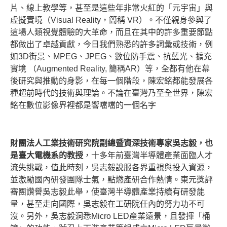
片、線上教學等，甚至是這些年非常火紅的「元宇宙」與
虛擬實境（Visual Reality，簡稱 VR）。不僅親身參與了
這場人類視覺體驗的大革命，而且在其中的許多重要節點
都做出了卓越貢獻，今日我們熟悉的許多詞彙或技術，例
如3D街景、MPEG、JPEG、數位防手震、抗藍光、擴充
實境 （Augmented Reality, 簡稱AR）等，全都有他在幕
後研究與推動的身影，在每一個階段，陳宏銘都能發展各
種超前時代的技術與理論。不論在臺灣乃至全世界，陳宏
銘在數位影像界裡都是響噹噹的一個名字
財團法人工業技術研究院副總暨資深技術專家吳志毅，也
是臺大電機系的教授
，十多年前臺灣半導體產業面臨人才
流失挑戰，值此時刻，吳志毅說服各界重視與投入資源，
並激勵國內研發團隊士氣，點燃產研合作熱情。東元獎評
審團讚譽吳志毅此舉，使臺灣半導體產業持續有研發能
量，甚至走向國際，吳志毅在工研院任內的努力功不可
沒。另外，吳志毅洞悉Micro LED產業遠景，且發揮「桶