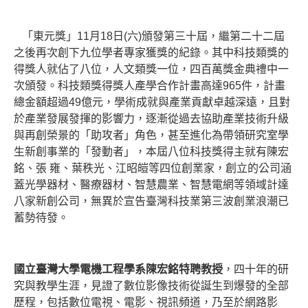
「東元獎」11月18日(六)頒發第三十屆，繼第二十二屆
之後再次創下九位學者專家獲獎的紀錄。其中科技類獎的
得獎人就佔了八位，人文類獎一位，四百萬獎金典禮中一
次頒發。科技類獎得獎人產學合作計畫高達965件，計畫
總金額超過49億元，學術成就與產業貢獻卓越深遠，且對
於產業發展發揮的影響力，逐漸從過去協助產業技術升級
與再創榮景的「助攻者」角色，甚至進化為帶領研究室學
生新創事業的「發動者」，本屆八位科技獎得主就有
陳宏
銘、張 雍、葉秩光、江昭皚
等
四位創業家，創立的公司
涵
蓋
光學器材
、
醫療器材
、
智慧農業、智慧電網等領域計達
八家新創公司，無異於宣告臺灣科技業第三波創業浪潮已
蓄勢待發。
國立臺灣大學電機工程學系陳宏銘特聘教授
，四十年的研
究與教學生涯，見證了數位影像技術從誕生到爆發的全部
歷程，包括數位電視、電影、視訊頻道，乃至於網路影