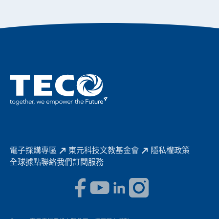
績效亮點
公司簡介
成長在東元
永續新聞
東元70
成為東元人
聚焦企業永續
實現共享願景
促進低碳轉型
永續報告書
歷年證書
電子採購專區
東元科技文教基金會
隱私權政策
全球據點
聯絡我們
訂閱服務