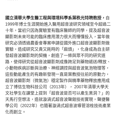
國立清華大學生醫工程與環境科學系葉秩光特聘教授，
自
1999年博士生涯開始進入醫用超音波研究領域至今超過二
十年，當初只因為實驗室有臨床醫師的同學，提及超音波
顯影劑未來可能的臨床應用潛力很大而懵懂投入，當年做
研究必須透過農委會專案申請從國外進口超音波顯影劑做
實驗，造成研究又貴又耗時的「麻煩」，化身成為自主研
發超音波顯影劑的契機，創造了一條與眾不同的研究道
路，使得研究從超音波顯影劑成像跨足到藥物遞送/釋放、
小動物疾病診斷與治療、神經調控與超音波氣泡物理等，
這些動能產生的有趣新發現一直是葉教授往前的原動力，
超音波顯影劑（微氣泡）穩定製作與精準藥物釋放應用成
立了博信生物科技公司（2013年）， 2007年清華大學天
文社學生在課堂上提到「超音波是否可以產生黑洞？」的
天馬行空想法，造就漩渦式超音波聲鉗技術實現，聲捷醫
學公司（2022年）也隨著漩渦式超音波導管溶栓技術產業
化而創立。