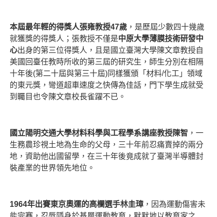
本屆最年輕的得獎人張雍教授47歲
，是歷屆少數四十幾歲
就獲獎的得獎人；張教授不僅是
中原大學薄膜技術研發中
心
出身的第三位得獎人，且是國立臺灣大學陳文章教授自
美國回臺任教時所收的第三屆的研究生，師生分別在相隔
十年後(第二十屆與第三十屆)同樣獲頒「材料/化工」領域
的東元獎，彎道超車速度之快傳為佳話，門下學生成就受
到矚目也令陳文章校長雀躍不已。
國立陽明交通大學材料科學與工程學系講座教授陳智
，一
生務農珍視土地為生命的父母，三十年前忍痛賣掉的兩分
地，資助他出國留學，在三十年後竟成就了臺灣半導體封
裝產業的世界領先地位。
1964
年出賽東京奧運的高欄選手林圭璋
，因為運動傷害未
能完賽，忍辱隱身於基層運動教育，默默地以教育家之