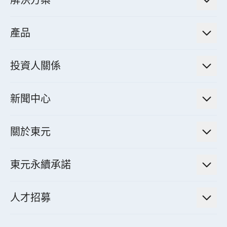
解決方案
低碳永續解決方案
產品
綠色能源工程解決方案
電力傳輸與配電系統
電氣化解決方案
投資人關係
電力管理系統
電廠營運及管理解決方案
法人說明會資訊
高效馬達與節能系統
新聞中心
工業控制自動化解決方案
財務資訊
電動載具動力系統
新聞訊息
智慧商用空調節能解決方案
股東專欄
關於東元
減速機
實績案例
智慧家用空調節能解決方案
投資人活動
集團介紹
機器關節模組系統
東元永續承諾
資料中心解決方案
經營理念與原則
工業自動化產品
機電工程解決方案
董事長的話
公司治理
人才招募
全領域空調產品
電動載具動力系統解決方案
東元永續承諾
經營團隊與組織內規
智慧生活家電
幸福在東元
機器人(狗)動力系統解決方案