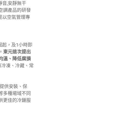
靜音,安靜無干
空調產品的研發
是以空氣管理專
崛起，及1小時即
。
東元這次提出
均溫、降低腐損
將冷凍、冷藏、常
 提供安裝、保
等多種場域不同
供更佳的冷鏈服