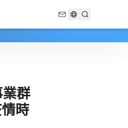
事業群
疫情時