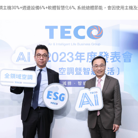
空調主機30%+週邊設備6%+軟體智慧化6%, 系統總體節能，會因使用主