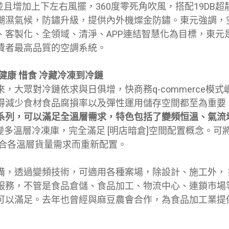
並且增加上下左右風擺，360度零死角吹風，搭配19DB超
潮濕氣候，防鏽升級，提供內外機燦金防鏽。東元強調，
、客製化、全領域、清淨、APP連結智慧化為目標，東元
費者最高品質的空調系統。
健康 惜食 冷藏冷凍到冷鏈
，大眾對冷鏈依求與日俱增，快商務q-commerce模式
得減少食材食品腐損率以及彈性運用儲存空間都至為重要
系列，可以滿足全溫層需求，特色包括了變頻恒溫、氣流
變多溫層冷凍庫，完全滿足 [明店暗倉]空間配置概念。可
配合各溫層貨量需求而重新配置。
備，透過變頻技術，可適用各種案場，除設計、施工外，
服務，不管是食品倉儲、食品加工、物流中心、連鎖市場
可以滿足。去年也曾經與麻豆農會合作，為食品加工業提