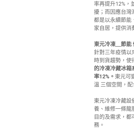
率再提升12%，
擾；而因應台灣
都是以永續節能
家自居，提供消
東元冷凍＿節能 
針對三年疫情以來
時到貨趨勢，使
的冷凍冷藏冰箱
率12%。
東元可
溫 三個空間，
東元冷凍冷藏設
養、維修一條龍
目的及需求，都
務。