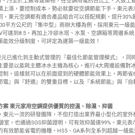
、乃至於工廠等建築物，在空調用電的占比上，大致上
續上漲，要控制成本，勢必就要從空調節能下手。東元表
同，東元空調都有適合產品組合可以搭配規劃，提升30%
000平方公尺的『集中型』商辦大樓為例，採用東元一級能
LV可達到8.5，再加上冷卻水塔、水泵、空調箱等周邊系統
築能效分級制度，可評定為建築一級能效！
元已進化到主動式管理的『最佳化節能管理模式』，同
主要是以能耗主體冰水主機為核心，進行4大周邊設備對
控制，這樣就可以在前面提到的硬體節能效果上，再節省
節電』與『舒適』的雙重目標，以及『系統節能』與『自
方案 東元家用空調提供優質的控溫、除濕、抑菌
，東元一流的研發團隊，不但打造出業界最小型化的室外機
驗室，也通過SGS抑菌證明，可有效抑菌達99%。東元
有效節能省電的機種，HS5、GA系列全系列超越一級能效