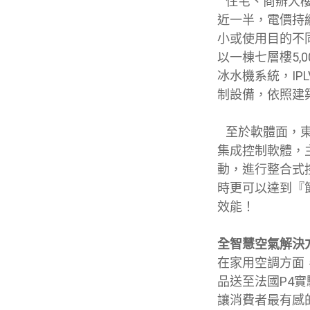
住宅、商辦大樓
近一半，電價持
小或使用目的不
以一棟七層樓5,
冰水機系統，IP
制設備，依照建
至於軟體面，東
集成控制軟體，
動，進行整合式
時更可以達到『
效能！
全智慧空氣解決
在家用空調方面
品送至法國P4實
讓消費者最有感的