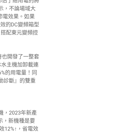
都佔了總用電的將
示，不論場域大
節電效果。如果
效的DC變頻箱型
 搭配東元變頻控
時也開發了一整套
冰水主機加卸載連
6%的用電量！同
動診斷』的雙重
，2023年新產
表示，新機種是要
12%↑，省電效