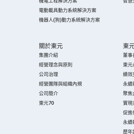
機電工程解決方案
智慧
電動載具動力系統解決方案
機器人(狗)動力系統解決方案
關於東元
東
集團介紹
董事
經營理念與原則
東元
公司治理
績效
經營團隊與組織內規
永續
公司簡介
聚焦
東元70
實現
促進
永續
歷年