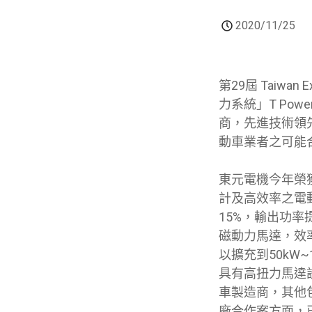
2020/11/25
第29屆 Taiw
力系統」T Po
商，先進技術領
動車業者之可能
東元電機今年榮
計及高效率之電
15%，輸出功率
磁動力馬達，效率
以擴充到50kW
具有高扭力馬達
車製造商，其他
廠合作案方面，