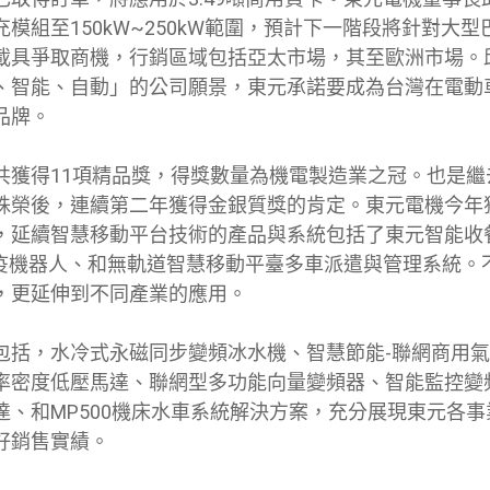
模組至150kW~250kW範圍，預計下一階段將針對大
載具爭取商機，行銷區域包括亞太市場，其至歐洲市場。
、智能、自動」的公司願景，東元承諾要成為台灣在電動
品牌。
共獲得11項精品獎，得獎數量為機電製造業之冠。也是繼
殊榮後，連續第二年獲得金銀質獎的肯定。東元電機今年
，延續智慧移動平台技術的產品與系統包括了東元智能收
防疫機器人、和無軌道智慧移動平臺多車派遣與管理系統。
，更延伸到不同產業的應用。
包括，水冷式永磁同步變頻冰水機、智慧節能-聯網商用
率密度低壓馬達、聯網型多功能向量變頻器、智能監控變
達、和MP500機床水車系統解決方案，充分展現東元各
好銷售實績。