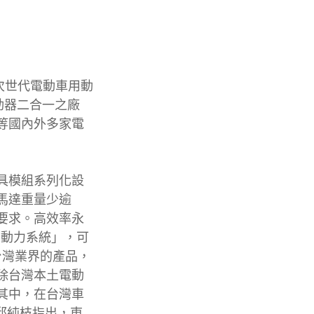
效能次世代電動車用動
動器二合一之廠
等國內外多家電
具模組系列化設
馬達重量少逾
寸要求。高效率永
90動力系統」，可
台灣業界的產品，
除台灣本土電動
其中，在台灣車
邱純枝指出，東