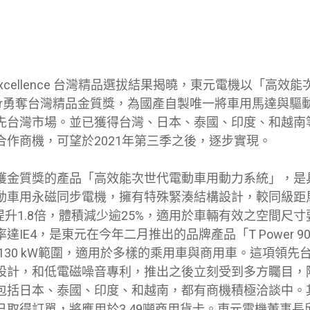
an Excellence 台灣精品選拔結果揭曉，東元電機以「高
wer勇奪台灣精品金質獎，為國產自製唯一將車用馬達與驅
先台灣市場。並已獲得台灣、日本、泰國、印度、和越南
合作商機，可望於2021年第三季之後，逐步實現。
獲金質獎的產品「高效能次世代電動車用動力系統」，是
動車用永磁同步電機，擁有特殊緊湊結構設計，較同級距
提升1.8倍，體積減少逾25%，適用於車輛有效之空間尺
達IE4，是東元在今年二月推出的品牌產品「T Power 
~130 kW範圍，適用於多樣的乘用車與商用車。這項領先
設計，和低電磁噪音專利，推出之後立刻受到多方矚目，
包括日本、泰國、印度、和越南，都有商機積極洽談中。
已取得訂單，將應用於3.49噸商用貨卡。東元電機董事長