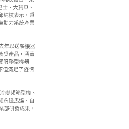
型巴士、大貨車、
邱純枝表示，秉
車動力系統產業
去年以送餐機器
獲獎產品，涵蓋
餐服務型機器
不但滿足了疫情
氣冷變頻箱型機、
頻永磁馬達、自
事業部研發成果，