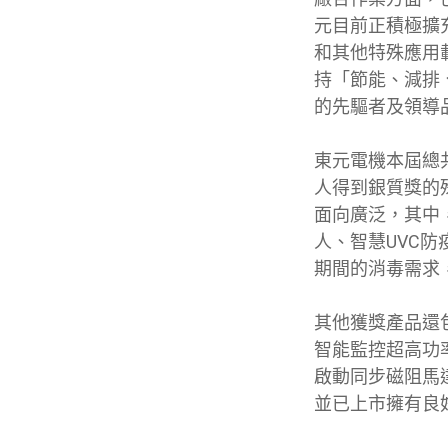
元目前正積極擴充
和其他特殊應用
持「節能、減排
的先驅者及領導
東元電機本屆總
人得到銀質獎的
面向廣泛，其中
人、智慧UVC
期間的消毒需求
其他獲獎產品還
智能監控超高功
啟動同步磁阻馬
並已上市擁有良