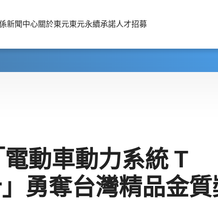
係
新聞中心
關於東元
東元永續承諾
人才招募
電動車動力系統 T
er」勇奪台灣精品金質