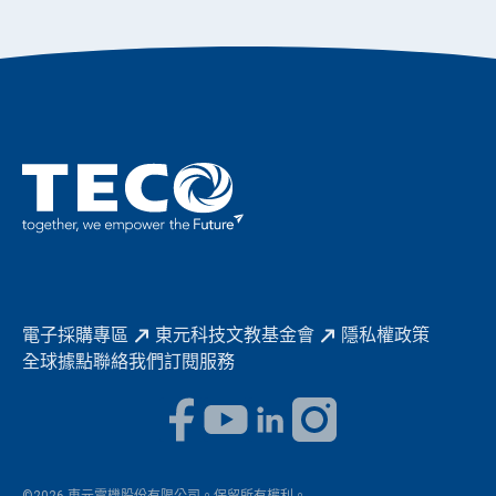
公司簡介
成長在東元
永續新聞
東元70
成為東元人
聚焦企業永續
實現共享願景
促進低碳轉型
永續報告書
歷年證書
電子採購專區
東元科技文教基金會
隱私權政策
全球據點
聯絡我們
訂閱服務
©2026 東元電機股份有限公司。保留所有權利。