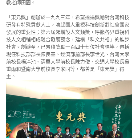
教老師田園。
「東元獎」創辦於一九九三年，希望透過獎勵對台灣科技
研發有特殊貢獻人士，喚起國人重視科技創新對社會國家
發展的重要性；第六屆起增設人文類獎，呼籲各界重視科
技人文相輔相成融合發展觀念，建構「科文共裕」的進步
社會。創辦至，已累積獎勵一百四十七位社會標竿，包括
現任科技部部長陳良基、經濟部前部長李世光、台灣大學
前校長楊泮池、清華大學前校長陳力俊、交通大學校長吳
重雨和暨南大學前校長李家同等，都曾是「東元獎」得
主。