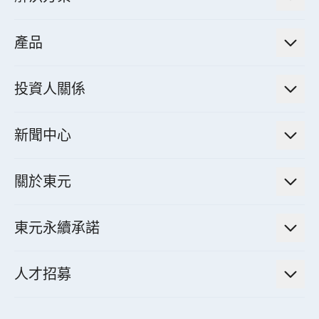
低碳永續解決方案
產品
綠色能源工程解決方案
電力傳輸與配電系統
電氣化解決方案
投資人關係
電力管理系統
電廠營運及管理解決方案
法人說明會資訊
高效馬達與節能系統
新聞中心
工業控制自動化解決方案
財務資訊
電動載具動力系統
新聞訊息
智慧商用空調節能解決方案
股東專欄
關於東元
減速機
實績案例
智慧家用空調節能解決方案
投資人活動
集團介紹
機器關節模組系統
東元永續承諾
資料中心解決方案
經營理念與原則
工業自動化產品
機電工程解決方案
董事長的話
公司治理
人才招募
全領域空調產品
電動載具動力系統解決方案
東元永續承諾
經營團隊與組織內規
智慧生活家電
幸福在東元
機器人(狗)動力系統解決方案
績效亮點