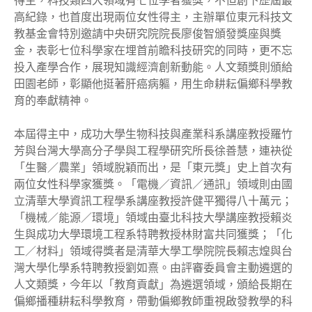
得主，科技類四大領域有七位學者獲獎，不但創下歷屆最
高紀錄，也首度出現兩位女性得主，主辦單位東元科技文
教基金會特別邀請中央研究院院長廖俊智頒發獎座與獎
金，表彰七位科學家在埋首前瞻科技研究的同時，更不忘
投入產學合作，展現知識經濟創新動能。人文類獎則頒給
田園老師，彰顯他挺著肝癌病軀，用生命耕耘偏鄉科學教
育的奉獻精神。
本屆得主中，成功大學生物科技與產業科系講座教授羅竹
芳與台灣大學高分子學與工程學研究所長徐善慧，連袂從
「生醫／農業」領域脫穎而出，是「東元獎」史上首次有
兩位女性科學家獲獎。「電機／資訊／通訊」領域則由國
立清華大學資訊工程學系講座教授許健平獨得八十萬元；
「機械／能源／環境」領域由臺北科技大學講座教授賴炎
生與成功大學環境工程系特聘教授林財富共同獲獎；「化
工／材料」領域得獎者是清華大學工學院院長賴志煌與台
灣大學化學系特聘教授劉如熹。由評審委員會主動遴選的
人文類獎，今年以「教育貢獻」為遴選領域，頒給長期在
偏鄉播種耕耘科學教育，帶動偏鄉教師重視啟發教學的科