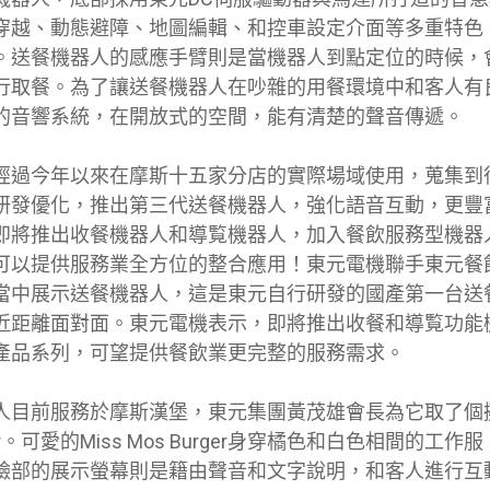
穿越、動態避障、地圖編輯、和控車設定介面等多重特色
。送餐機器人的感應手臂則是當機器人到點定位的時候，
行取餐。為了讓送餐機器人在吵雜的用餐環境中和客人有
的音響系統，在開放式的空間，能有清楚的聲音傳遞。
經過今年以來在摩斯十五家分店的實際場域使用，蒐集到
研發優化，推出第三代送餐機器人，強化語音互動，更豐
即將推出收餐機器人和導覧機器人，加入餐飲服務型機器
可以提供服務業全方位的整合應用！東元電機聯手東元餐飲
當中展示送餐機器人，這是東元自行研發的國產第一台送
近距離面對面。東元電機表示，即將推出收餐和導覧功能
產品系列，可望提供餐飲業更完整的服務需求。
人目前服務於摩斯漢堡，東元集團黃茂雄會長為它取了個
urger。可愛的Miss Mos Burger身穿橘色和白色相間的
臉部的展示螢幕則是籍由聲音和文字說明，和客人進行互