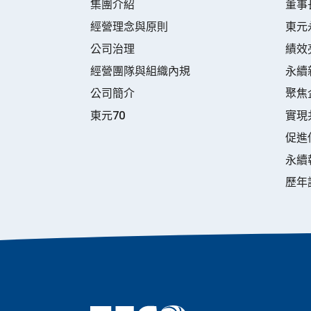
集團介紹
董事
經營理念與原則
東元
公司治理
績效
經營團隊與組織內規
永續
公司簡介
聚焦
東元70
實現
促進
永續
歷年