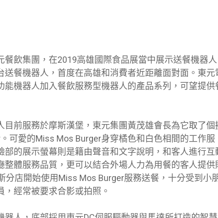
元餐飲集團，在2019高雄國際食品展當中展示送餐機器
台送餐機器人，首度在高雄和消費者近距離面對面。東元
功能機器人加入餐飲服務型機器人的產品系列，可望提供
人目前服務於摩斯漢堡，東元集團黃茂雄會長為它取了個
urger。可愛的Miss Mos Burger身穿橘色和白色相間的
臉部的展示螢幕則是籍由聲音和文字說明，和客人進行互
廳整體服務品質，更可以結合外場人力為用餐的客人提供
分店開始使用Miss Mos Burger服務送餐，十分受到
員，經常被要求合影或拍照。
機器人，底部採用東元DC伺服驅動器與馬達所打造的智