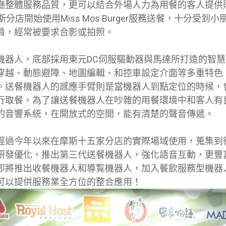
廳整體服務品質，更可以結合外場人力為用餐的客人提供
分店開始使用Miss Mos Burger服務送餐，十分受到
員，經常被要求合影或拍照。
機器人，底部採用東元DC伺服驅動器與馬達所打造的智
穿越、動態避障、地圖編輯、和控車設定介面等多重特色
。送餐機器人的感應手臂則是當機器人到點定位的時候，
行取餐。為了讓送餐機器人在吵雜的用餐環境中和客人有
的音響系統，在開放式的空間，能有清楚的聲音傳遞。
經過今年以來在摩斯十五家分店的實際場域使用，蒐集到
研發優化，推出第三代送餐機器人，強化語音互動，更豐
即將推出收餐機器人和導覧機器人，加入餐飲服務型機器
可以提供服務業全方位的整合應用！