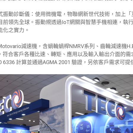
式振動診斷儀：使用微機電，物聯網新世代技術，加上「
目前領先全球。振動規透過IoT網關與智慧手機相連，執
能化之實力。
otovario減速機，含蝸輪蝸桿NMRV系列、齒輪減速機H.
列，符合客戶各種比速、轉矩、應用以及輸入輸出介面的需
 6336 計算並通過AGMA 2001 驗證，另依客戶需求可提供AT