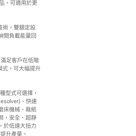
產品，可適用於更
技術，雙額定設
瞬間負載能量回
，可滿足客戶在低階
制模式，可大幅提升
有兩種型式可選擇，
olver)、快速
磨床機械、裁紙
用，安全、超靜
，於低速大扭力
可提升產量。