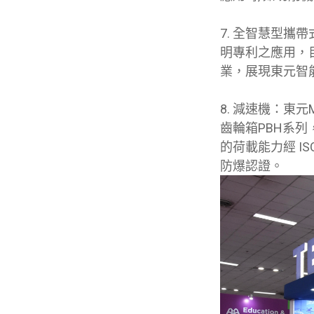
7.
全智慧型攜帶
明專利之應用，
業，展現東元智
8.
減速機：東元M
齒輪箱PBH系
的荷載能力經 ISO
防爆認證。