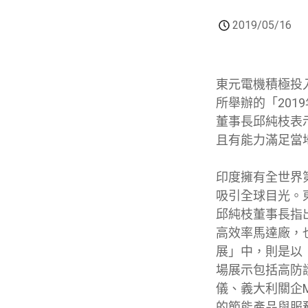
2019/05/16
東元電機積極投
所舉辦的「20
董事長邱純枝表
且有能力滿足當地
印度擁有全世界
吸引全球目光。
邱純枝董事長指
高效率馬達廠，
展」中，則是以
場展示包括高防護
儀、義大利關企M
的節能產品與服