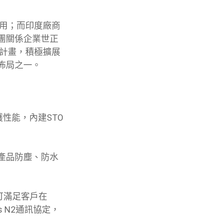
採用；而印度廠商
團關係企業世正
發計畫，積極擴展
佈局之一。
護性能，內建STO
升產品防塵、防水
可滿足客戶在
ys N2通訊協定，