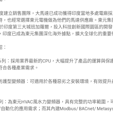
在印度建立銷售團隊，大馬達已成功獲得印度當地多處電廠
時，也經常選擇東元電機做為他們的馬達供應廠。東元集
年起於印度第三大城班加羅爾，投入科技創新國際園區的開
，印度已成為東元集團深化海外據點，擴大全球化的重要
紹：
s系列：採用業界最新的CPU，大幅提升了產品的運算與保
符合各種產業需求。
P66高防護型變頻器：可適用於各種惡劣之安裝環境，有效提
系列：為東元HVAC風水力變頻器，具有完整的功率範圍，
宇自動化的應用需求；而其內建Modbus/ BACnet/ Metas