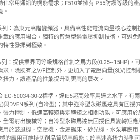
化常用通訊的機能需求；F510並擁有IP55防護等級的
境。
0s系列：為東元高階變頻器，具備高性能電流向量核心控制
重載的應用場合，獨特的智慧型過電壓抑制技術，可避免
的特性發揮到極致。
s系列：提供業界同等級規格首創之馬力段(0.25~15HP)
求，除既有之V/F控制外，更加入了電壓向量(SLV)控
之扭力，讓產品的性能提升到更高的層次。
IEC-60034-30-2標準，達IE5超高效率馬達之水平，
冷型)與DVEN系列 (自冷型)；其中強冷型永磁馬達具有回授(Res
、張力控制、低速高轉矩與定轉矩之相關功能，可應用於
、全電射出機械等；自冷型永磁馬達無回授但具變轉矩應
應用於鼓風機、空壓機、金屬鋸床、砂光機、水泵等應用
削機械的應用可維持切削品質與高節能；於高速高扭力時則