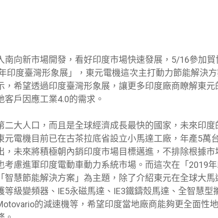
入南向新市場開發，看好印度市場快速發展，5/16參加
19年印度臺灣形象展」，東元電機這次主打動力節能解決
示，希望透過印度臺灣形象展，讓更多印度廠商瞭解東元
客戶因應工業4.0的需求。
第二大人口，而且是全球經濟成長最快的國家，未來印度
東元電機目前已在古茶拉底省設立小馬達工廠，年產5萬
出，未來將積極朝內銷印度市場目標邁進，不排除根據市
也考慮進軍印度電動車動力系統市場。而這次在「2019
「智慧節能解決方案」為主題，除了介紹東元在全球大馬
等級變頻器、IE5永磁馬達、IE3鐵鑄殼馬達、全智慧型
otovario的減速機等，希望印度當地廠商能夠更全面性
務。