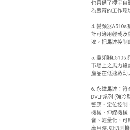
也具備了樓宇自動
為嚴苛的工作環
4.
變頻器A51
計可適用輕載及
灌，把馬達控制
5.
變頻器L510
市場上之馬力段需
產品在低速啟動
6.
永磁馬達：符合
DVLF系列 (強
響應、定位控制
機械、伸線機械
音、輕量化，可
應用時, 如切