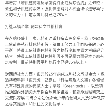
年增訂「若供應商違反承諾得終止或解除合約」之條款，
並追加予供應商簽署，強化供應鏈對人權暨環保遵守執行
之約束力，目前簽屬比例已逾78%。
打造幸福企業 創建科文共裕社會
在永續經營上，東元特別注重打造幸福企業。為了鼓勵員
工依計畫執行排休特別假，讓員工努力工作同時兼顧身心
平衡，將員工依計畫休特別假之執行率和主管之考績評分
結合，使員工依計畫排休特別假不再是壓力而是本身應有
之權利，目前特別假平均執行率已達85%以上。
對回饋社會方面，東元於25年前成立科技文教基金會，透
過持續舉辦「東元獎」鼓勵在「科技類及人文類」各領域
具有特殊貢獻的典範人士；舉辦「Green tech」，以獎項
推動國內外頂尖大學對全球氣候議題、和節能減碳研究之
交流與發展;同時亦關注偏鄉青少年的藝術人文及科學教育
之專案推動，和原住民文化傳承。