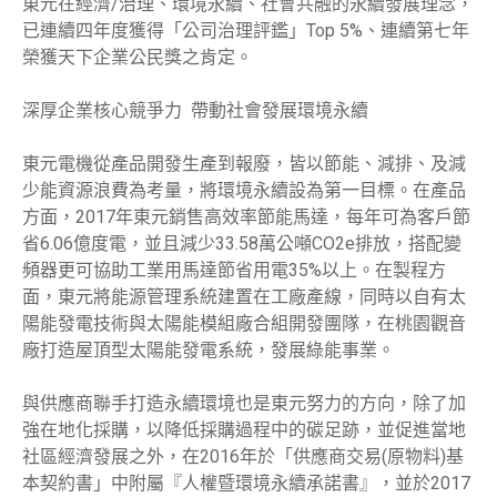
東元在經濟/治理、環境永續、社會共融的永續發展理念，
已連續四年度獲得「公司治理評鑑」Top 5%、連續第七年
榮獲天下企業公民獎之肯定。
深厚企業核心競爭力 帶動社會發展環境永續
東元電機從產品開發生產到報廢，皆以節能、減排、及減
少能資源浪費為考量，將環境永續設為第一目標。在產品
方面，2017年東元銷售高效率節能馬達，每年可為客戶節
省6.06億度電，並且減少33.58萬公噸CO2e排放，搭配變
頻器更可協助工業用馬達節省用電35%以上。在製程方
面，東元將能源管理系統建置在工廠產線，同時以自有太
陽能發電技術與太陽能模組廠合組開發團隊，在桃園觀音
廠打造屋頂型太陽能發電系統，發展綠能事業。
與供應商聯手打造永續環境也是東元努力的方向，除了加
強在地化採購，以降低採購過程中的碳足跡，並促進當地
社區經濟發展之外，在2016年於「供應商交易(原物料)基
本契約書」中附屬『人權暨環境永續承諾書』，並於2017