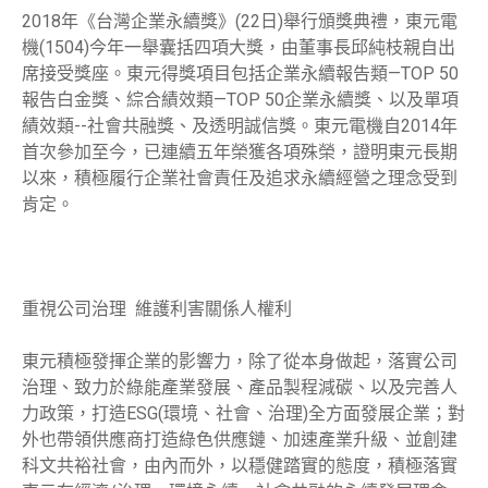
2018年《台灣企業永續獎》(22日)舉行頒獎典禮，東元電
機(1504)今年一舉囊括四項大獎，由董事長邱純枝親自出
席接受獎座。東元得獎項目包括企業永續報告類—TOP 50
報告白金獎、綜合績效類—TOP 50企業永續獎、以及單項
績效類--社會共融獎、及透明誠信獎。東元電機自2014年
首次參加至今，已連續五年榮獲各項殊榮，證明東元長期
以來，積極履行企業社會責任及追求永續經營之理念受到
肯定。
重視公司治理 維護利害關係人權利
東元積極發揮企業的影響力，除了從本身做起，落實公司
治理、致力於綠能產業發展、產品製程減碳、以及完善人
力政策，打造ESG(環境、社會、治理)全方面發展企業；對
外也帶領供應商打造綠色供應鏈、加速產業升級、並創建
科文共裕社會，由內而外，以穩健踏實的態度，積極落實