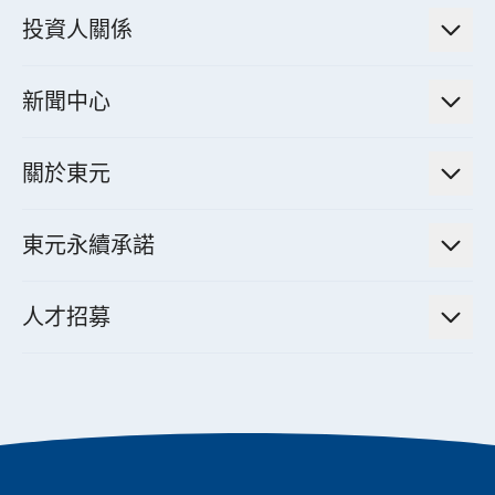
電力傳輸與配電系統
電氣化解決方案
投資人關係
電力管理系統
電廠營運及管理解決方案
法人說明會資訊
高效馬達與節能系統
新聞中心
工業控制自動化解決方案
財務資訊
電動載具動力系統
新聞訊息
智慧商用空調節能解決方案
股東專欄
關於東元
減速機
實績案例
智慧家用空調節能解決方案
投資人活動
集團介紹
機器關節模組系統
東元永續承諾
資料中心解決方案
經營理念與原則
工業自動化產品
機電工程解決方案
董事長的話
公司治理
人才招募
全領域空調產品
電動載具動力系統解決方案
東元永續承諾
經營團隊與組織內規
智慧生活家電
幸福在東元
機器人(狗)動力系統解決方案
績效亮點
公司簡介
成長在東元
永續新聞
東元70
成為東元人
聚焦企業永續