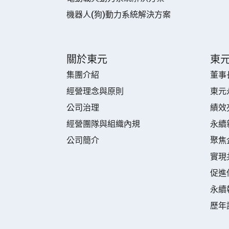
機器人(狗)動力系統解決方案
關於東元
東
集團介紹
董事
經營理念與原則
東元
公司治理
績效
經營團隊與組織內規
永續
公司簡介
聚焦
實現
促進
永續
歷年