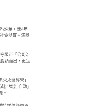
%殊榮，連4年
與社會雙贏。頒獎
優等級距「公司治
機脫穎而出，更是
追求永續經營」
排 智能 自動」
擔。
秉持誠信經營原