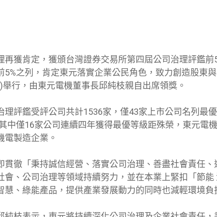
理再獲肯定，獲頒台灣證券交易所第四屆公司治理評鑑前5
前5%之列，肯定東元落實企業公民角色，致力創造股東
日)舉行，由東元電機董事長邱純枝親自出席領獎。
治理評鑑受評公司共計1536家，僅43家上市公司名列最
，其中僅16家公司連續四年獲得最優等級距殊榮，東元電
機電製造企業。
即貫徹「秉持誠信經營、落實公司治理、善盡社會責任、
社會、公司治理等領域持續努力，並在本業上緊扣「節能 減
智慧、綠能產品，提供產業發展動力的同時也減輕環境負
邱純枝表示，東元將持續深化公司治理及企業社會責任，