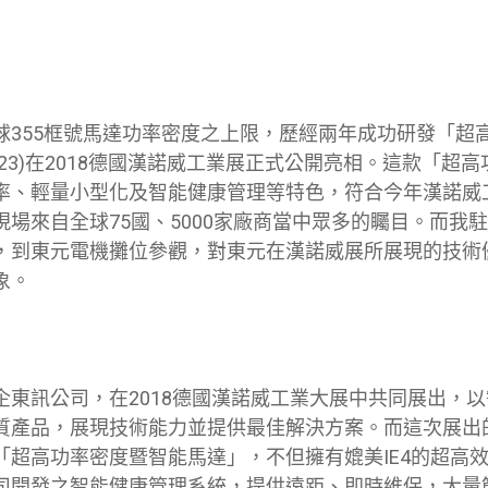
球355框號馬達功率密度之上限，歷經兩年成功研發「超
/23)在2018德國漢諾威工業展正式公開亮相。這款「超
率、輕量小型化及智能健康管理等特色，符合今年漢諾威工
現場來自全球75國、5000家廠商當中眾多的矚目。而我
，到東元電機攤位參觀，對東元在漢諾威展所展現的技術
象。
企東訊公司，在2018德國漢諾威工業大展中共同展出，
質產品，展現技術能力並提供最佳解決方案。而這次展出
「超高功率密度暨智能馬達」，不但擁有媲美IE4的超高
司開發之智能健康管理系統，提供遠距、即時維保，大量