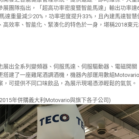
參展團隊指出，「超高功率密度暨智能馬達」輸出功率達6
號馬達重量減少20%，功率密度提升33%，且內建馬達智
、高效率、智能化、緊湊化的特色於一身，堪稱2018東
也展出全系列變頻器、伺服馬達、伺服驅動器、電磁開關
搭建了一座雞尾酒調酒機，機器內部運用數組Motovari
案，可提供不同口味飲品，為展示現場憑添輕鬆的氣氛。
015年併購義大利Motovario與旗下各子公司)